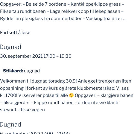
Oppgaver; – Beise de 7 bordene – Kantklippe/klippe gress –
Fikse tau rundt banen – Lage rekkverk opp til lekeplassen –
Rydde inn plexiglass fra dommerboder – Vasking toaletter …
«Dugnad»
Fortsett å lese
Dugnad
30. september 2021 17:00
–
19:30
Stikkord:
dugnad
Velkommen til dugnad torsdag 30.9! Anlegget trenger en liten
oppshining i forkant av kurs og årets klubbmesterskap. Vi ses
kl. 1700! Vi serverer pølse til alle
Oppgaver: – klargjøre banen
– fikse gjerdet – klippe rundt banen – ordne utekve klar til
stevnet – fikse vegen
Dugnad
6. september 2022 17:00
–
20:00