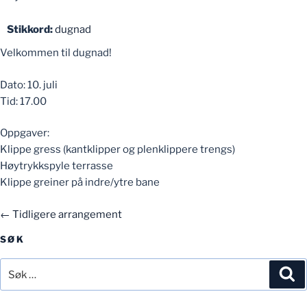
Stikkord:
dugnad
Velkommen til dugnad!
Dato: 10. juli
Tid: 17.00
Oppgaver:
Klippe gress (kantklipper og plenklippere trengs)
Høytrykkspyle terrasse
Klippe greiner på indre/ytre bane
←
Tidligere arrangement
SØK
Søk
Sø
etter: