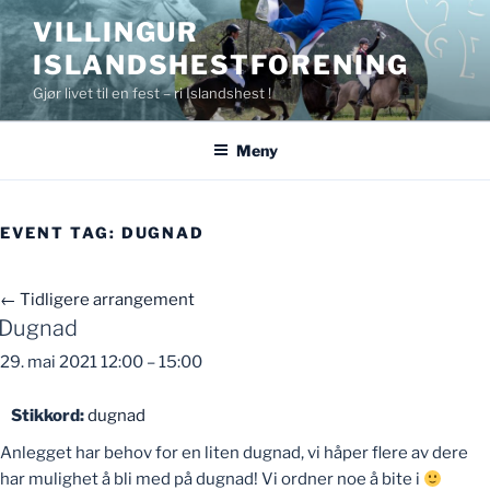
Gå
VILLINGUR
til
ISLANDSHESTFORENING
innhold
Gjør livet til en fest – ri Islandshest !
Meny
EVENT TAG:
DUGNAD
←
Tidligere arrangement
Dugnad
29. mai 2021 12:00
–
15:00
Stikkord:
dugnad
Anlegget har behov for en liten dugnad, vi håper flere av dere
har mulighet å bli med på dugnad! Vi ordner noe å bite i