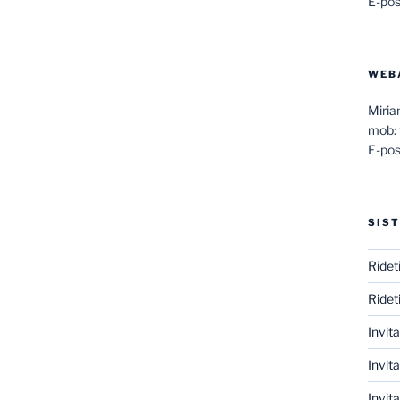
E-pos
WEB
Miri
mob:
E-pos
SIST
Ridet
Ridet
Invit
Invita
Invit