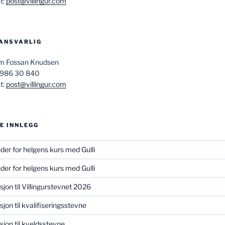
t:
post@villingur.com
ANSVARLIG
am Fossan Knudsen
 986 30 840
t:
post@villingur.com
E INNLEGG
ider for helgens kurs med Gulli
ider for helgens kurs med Gulli
asjon til Villingurstevnet 2026
sjon til kvalifiseringsstevne
asjon til kveldsstevne