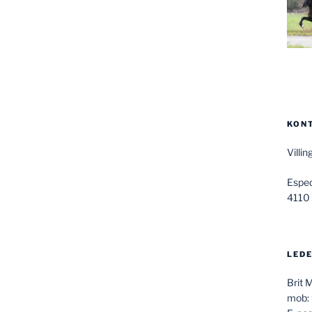
KON
Villi
Espe
4110
LEDE
Brit 
mob: