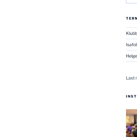
TER
Klub
Isafo
Helge
Last 
INS