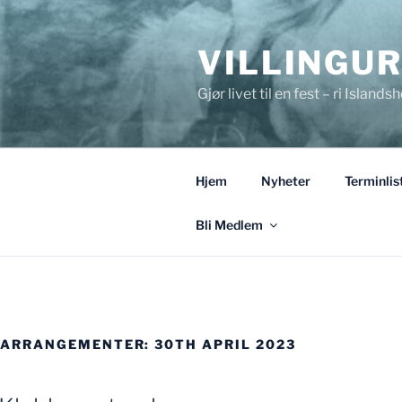
Gå
til
VILLINGU
innhold
Gjør livet til en fest – ri Islandsh
Hjem
Nyheter
Terminlis
Bli Medlem
ARRANGEMENTER: 30TH APRIL 2023