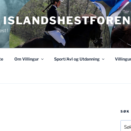
R ISLANDSHESTFOREN
est !
te
Om Villingur
Sport/Avl og Utdanning
Villing
SØK
Søk
etter