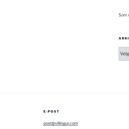
Som m
ARK
Arki
E-POST
post@villingur.com