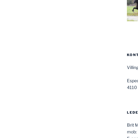
KON
Villi
Espe
4110
LEDE
Brit 
mob: