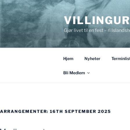
Gå
til
VILLINGU
innhold
Gjør livet til en fest – ri Islandsh
Hjem
Nyheter
Terminlis
Bli Medlem
ARRANGEMENTER: 16TH SEPTEMBER 2025