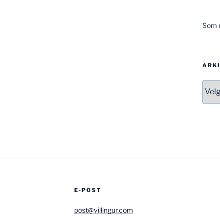
Som m
ARK
Arki
E-POST
post@villingur.com