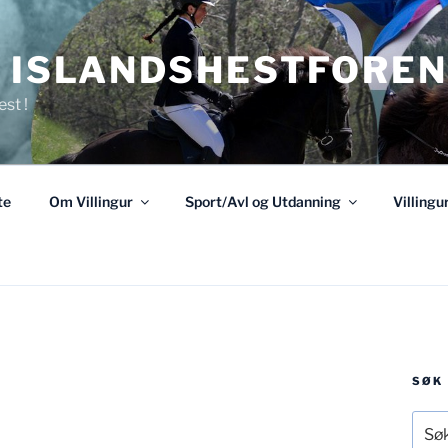
R ISLANDSHESTFOREN
est !
te
Om Villingur
Sport/Avl og Utdanning
Villing
SØK
Søk
etter