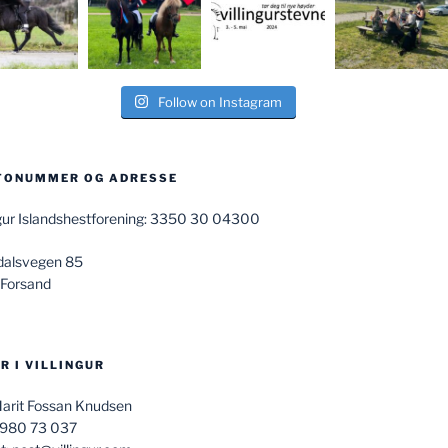
Follow on Instagram
TONUMMER OG ADRESSE
ngur Islandshestforening: 3350 30 04300
dalsvegen 85
 Forsand
R I VILLINGUR
Marit Fossan Knudsen
 980 73 037