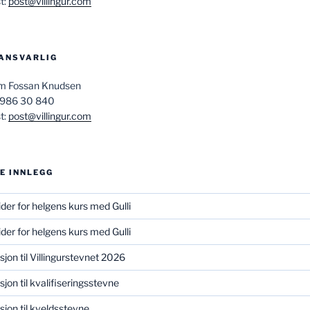
t:
post@villingur.com
ANSVARLIG
am Fossan Knudsen
 986 30 840
t:
post@villingur.com
E INNLEGG
ider for helgens kurs med Gulli
ider for helgens kurs med Gulli
asjon til Villingurstevnet 2026
sjon til kvalifiseringsstevne
asjon til kveldsstevne