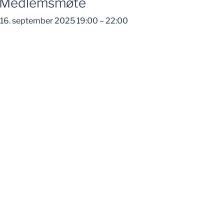
Medlemsmøte
16. september 2025 19:00
–
22:00