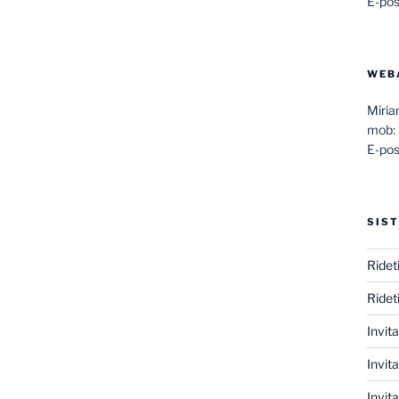
E-pos
WEB
Miri
mob:
E-pos
SIST
Ridet
Ridet
Invit
Invita
Invit