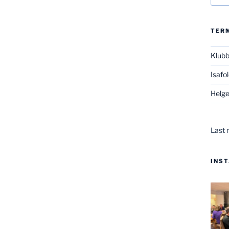
TER
Klub
Isafo
Helge
Last 
INS