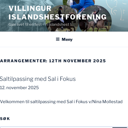
Gå
VILLINGUR
til
ISLANDSHESTFORENING
innhold
Gjør livet til en fest – ri Islandshest !
Meny
ARRANGEMENTER: 12TH NOVEMBER 2025
Saltilpassing med Sal i Fokus
12. november 2025
Velkommen til saltilpassing med Sal i Fokus v/Nina Mollestad
SØK