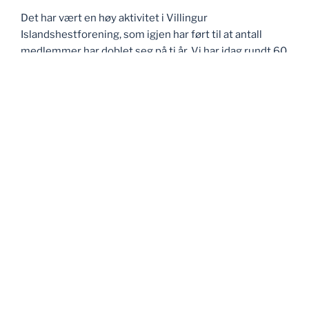
Det har vært en høy aktivitet i Villingur
Islandshestforening, som igjen har ført til at antall
medlemmer har doblet seg på ti år. Vi har idag rundt 60
medlemmer.
Noen av klubbens medlemmer har også flyttet til
Forsand for å bo her på grunn av det store, gode
islandshestmiljøet i denne bygda.
E-POST
post@villingur.com
Drevet av WordPress