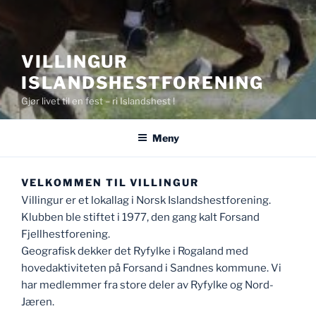
VILLINGUR
ISLANDSHESTFORENING
Gjør livet til en fest – ri Islandshest !
Meny
VELKOMMEN TIL VILLINGUR
Villingur er et lokallag i Norsk Islandshestforening.
Klubben ble stiftet i 1977, den gang kalt Forsand
Fjellhestforening.
Geografisk dekker det Ryfylke i Rogaland med
hovedaktiviteten på Forsand i Sandnes kommune. Vi
har medlemmer fra store deler av Ryfylke og Nord-
Jæren.