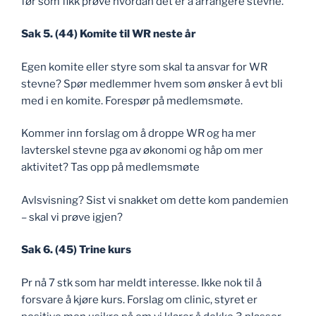
før som fikk prøve hvordan det er å arrangere stevne.
Sak 5. (44) Komite til WR neste år
Egen komite eller styre som skal ta ansvar for WR
stevne? Spør medlemmer hvem som ønsker å evt bli
med i en komite. Forespør på medlemsmøte.
Kommer inn forslag om å droppe WR og ha mer
lavterskel stevne pga av økonomi og håp om mer
aktivitet? Tas opp på medlemsmøte
Avlsvisning? Sist vi snakket om dette kom pandemien
– skal vi prøve igjen?
Sak 6. (45) Trine kurs
Pr nå 7 stk som har meldt interesse. Ikke nok til å
forsvare å kjøre kurs. Forslag om clinic, styret er