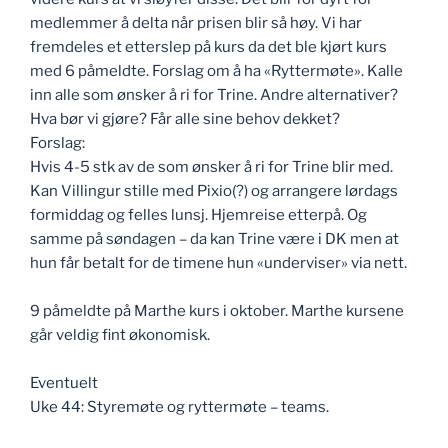
medlemmer å delta når prisen blir så høy. Vi har
fremdeles et etterslep på kurs da det ble kjørt kurs
med 6 påmeldte. Forslag om å ha «Ryttermøte». Kalle
inn alle som ønsker å ri for Trine. Andre alternativer?
Hva bør vi gjøre? Får alle sine behov dekket?
Forslag:
Hvis 4-5 stk av de som ønsker å ri for Trine blir med.
Kan Villingur stille med Pixio(?) og arrangere lørdags
formiddag og felles lunsj. Hjemreise etterpå. Og
samme på søndagen – da kan Trine være i DK men at
hun får betalt for de timene hun «underviser» via nett.
9 påmeldte på Marthe kurs i oktober. Marthe kursene
går veldig fint økonomisk.
Eventuelt
Uke 44: Styremøte og ryttermøte – teams.