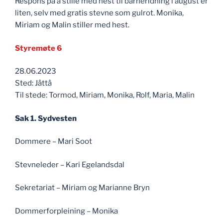
Respons på å stille med hest til barneridning i august er
liten, selv med gratis stevne som gulrot. Monika,
Miriam og Malin stiller med hest.
Styremøte 6
28.06.2023
Sted: Jåttå
Til stede: Tormod, Miriam, Monika, Rolf, Maria, Malin
Sak 1. Sydvesten
Dommere – Mari Soot
Stevneleder – Kari Egelandsdal
Sekretariat – Miriam og Marianne Bryn
Dommerforpleining – Monika