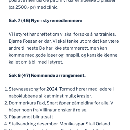
positive men usikre på om vi klarer å dekke 3 plasser
(ca 2500,- pr) med clinic.
Sak 7 (46) Nye «styremedlemmer»
Vi i styret har drøftet om vi skal forsøke å ha trainies.
Bjarne Fossan er klar. Vi skal tenke ut om det kan være
andre til neste De har ikke stemmerett, men kan
komme med gode ideer og innspill, og kanskje kjenne
kallet om å bli med i styret.
Sak 8 (47) Kommende arrangement.
Stevnesesong for 2024, Tormod hører med ledere i
naboklubbene slik at minst mulig krasjer.
Dommerkurs Faxi, Snart åpner påmelding for alle. Vi
håper noen fra Villingur ønsker å reise.
Pågansmot blir utsatt
Stallvandring desember. Monika spør Stall Oaland.