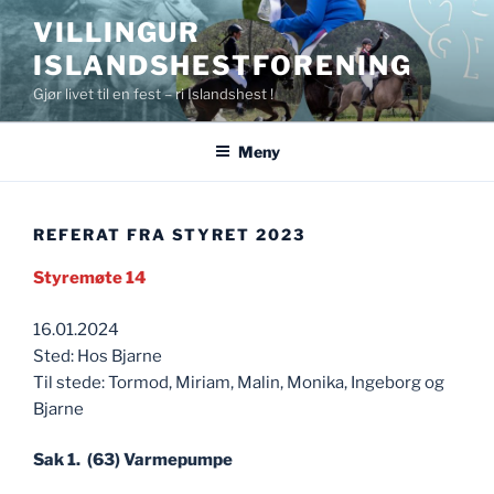
Gå
VILLINGUR
til
ISLANDSHESTFORENING
innhold
Gjør livet til en fest – ri Islandshest !
Meny
REFERAT FRA STYRET 2023
Styremøte 14
16.01.2024
Sted: Hos Bjarne
Til stede: Tormod, Miriam, Malin, Monika, Ingeborg og
Bjarne
Sak 1. (63) Varmepumpe