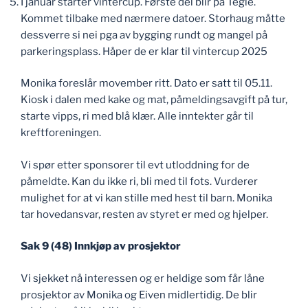
I januar starter vintercup. Første del blir på Tegle.
Kommet tilbake med nærmere datoer. Storhaug måtte
dessverre si nei pga av bygging rundt og mangel på
parkeringsplass. Håper de er klar til vintercup 2025
Monika foreslår movember ritt. Dato er satt til 05.11.
Kiosk i dalen med kake og mat, påmeldingsavgift på tur,
starte vipps, ri med blå klær. Alle inntekter går til
kreftforeningen.
Vi spør etter sponsorer til evt utloddning for de
påmeldte. Kan du ikke ri, bli med til fots. Vurderer
mulighet for at vi kan stille med hest til barn. Monika
tar hovedansvar, resten av styret er med og hjelper.
Sak 9 (48) Innkjøp av prosjektor
Vi sjekket nå interessen og er heldige som får låne
prosjektor av Monika og Eiven midlertidig. De blir