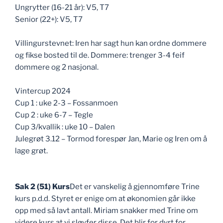
Ungrytter (16-21 år): V5, T7
Senior (22+): V5, T7
Villingurstevnet: Iren har sagt hun kan ordne dommere
og fikse bosted til de. Dommere: trenger 3-4 feif
dommere og 2 nasjonal.
Vintercup 2024
Cup 1 : uke 2-3 – Fossanmoen
Cup 2 : uke 6-7 – Tegle
Cup 3/kvallik : uke 10 – Dalen
Julegrøt 3.12 – Tormod forespør Jan, Marie og Iren om å
lage grøt.
Sak 2 (51) Kurs
Det er vanskelig å gjennomføre Trine
kurs p.d.d. Styret er enige om at økonomien går ikke
opp med så lavt antall. Miriam snakker med Trine om
videre kurs at vi sløyfer disse. Det blir for dyrt for