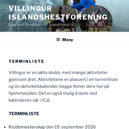
Gå
VILLINGUR
til
ISLANDSHESTFORENING
innhold
Gjør livet til en fest – ri Islandshest !
Meny
TERMINLISTE
Villingur er en aktiv klubb, med mange aktiviteter
gjennom året. Aktivitetene er plassert i en terminliste
og en aktivitetskalender, begge finner dere her på
hjemmesiden. Det er også mulig å laste ned
kalenderen vår i iCal.
TERMINLISTE
Klubbmesterskap
den 19. september 2026