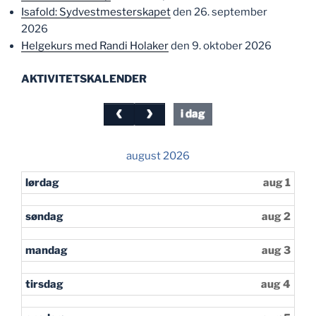
Isafold: Sydvestmesterskapet
den 26. september
2026
Helgekurs med Randi Holaker
den 9. oktober 2026
AKTIVITETSKALENDER
i dag
august 2026
lørdag
aug 1
søndag
aug 2
mandag
aug 3
tirsdag
aug 4