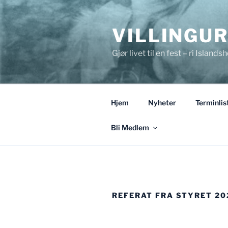
Gå
til
VILLINGU
innhold
Gjør livet til en fest – ri Islandsh
Hjem
Nyheter
Terminlis
Bli Medlem
REFERAT FRA STYRET 20