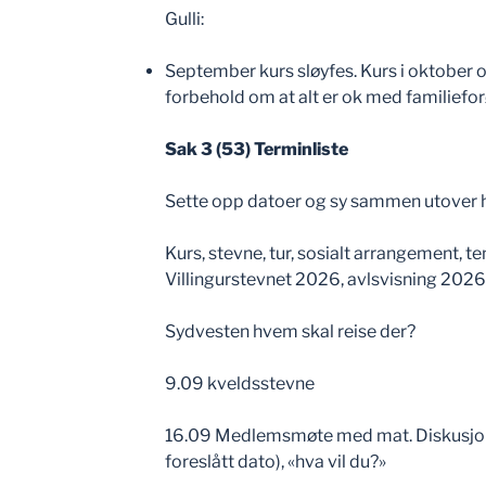
Gulli:
September kurs sløyfes. Kurs i oktober
forbehold om at alt er ok med familiefo
Sak 3 (53) Terminliste
Sette opp datoer og sy sammen utover h
Kurs, stevne, tur, sosialt arrangement, te
Villingurstevnet 2026, avlsvisning 202
Sydvesten hvem skal reise der?
9.09 kveldsstevne
16.09 Medlemsmøte med mat. Diskusjon a
foreslått dato), «hva vil du?»