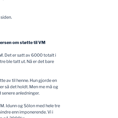
 siden.
ersen om støtte til VM
M. Det er satt av 6000 totalt i
e ble tatt ut. Nå er det bare
te av til henne. Hun gjorde en
er så det holdt. Men me må og
d senere anledninger.
VM. Idunn og Sólon med hele tre
mindre enn imponerende. Vi i