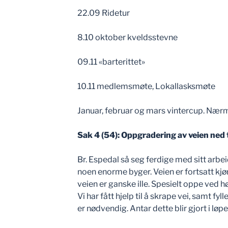
22.09 Ridetur
8.10 oktober kveldsstevne
09.11 «barterittet»
10.11 medlemsmøte, Lokallasksmøte
Januar, februar og mars vintercup. Næ
Sak 4 (54): Oppgradering av veien ned 
Br. Espedal så seg ferdige med sitt ar
noen enorme byger. Veien er fortsatt kjør
veien er ganske ille. Spesielt oppe ved 
Vi har fått hjelp til å skrape vei, samt fy
er nødvendig. Antar dette blir gjort i lø