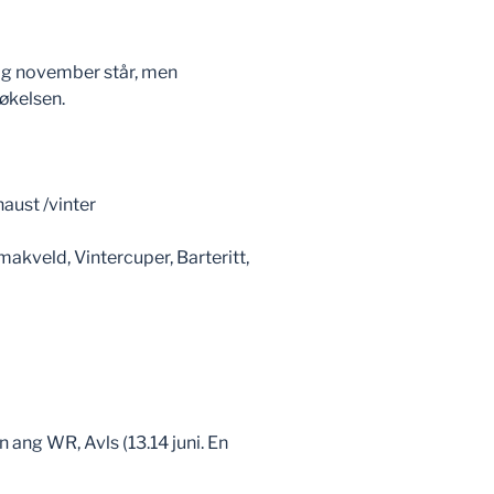
 og november står, men
røkelsen.
aust /vinter
makveld, Vintercuper, Barteritt,
6
ng WR, Avls (13.14 juni. En