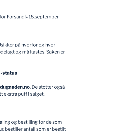
n for Forsand!» 18.september.
sikker på hvorfor og hvor
 ødelagt og må kastes. Saken er
r -status
dugnaden.no
. De støtter også
 ekstra puff i salget.
aling og bestilling for de som
r, bestiller antall som er bestilt