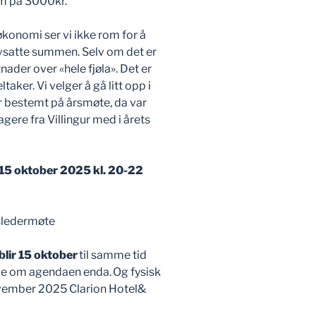
sum på 3000kr.
økonomi ser vi ikke rom for å
vsatte summen. Selv om det er
ader over «hele fjøla». Det er
taker. Vi velger å gå litt opp i
var bestemt på årsmøte, da var
agere fra Villingur med i årets
 15 oktober 2025 kl. 20-22
agsledermøte
blir 15 oktober
til samme tid
i noe om agendaen enda. Og fysisk
vember 2025 Clarion Hotel&
?