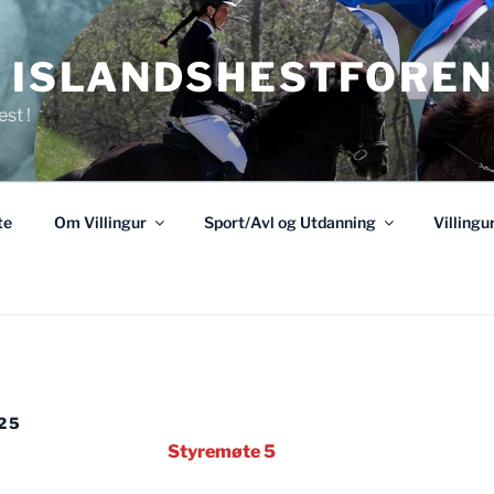
R ISLANDSHESTFOREN
est !
te
Om Villingur
Sport/Avl og Utdanning
Villing
25
Styremøte 5