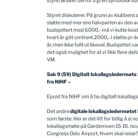
styret ønsker derfor å gi en symbolsk 
Styret diskuterer. På grunn av klubbens 
støtte med mer enn halvparten av den a
budsjettert med 6000,- må vi kutte kostn
hvert år gitt omtrent 2000,- i støtte pr del
år, men ikke fullt ut likevel. Budsjettet 
det også mulighet for at vi fikk flere delt
VM.
Sak 9 (59) Digitalt lokallagsledermøte
fra NIHF –
Epost fra NIHF om å ha digitalt lokall
Det andre
digitale lokallagsledermøtet 
som første. Her er det litt for tidlig å s
lokallagsmøte på Gardemoen 15-16. no
Congress Oslo Airport. Hvem skal reise