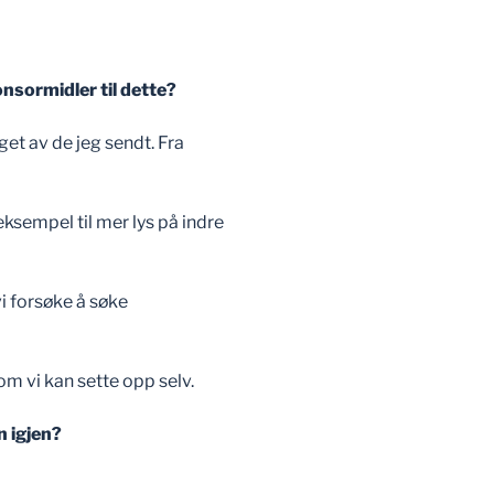
nsormidler til dette?
get av de jeg sendt. Fra
 eksempel til mer lys på indre
vi forsøke å søke
.
om vi kan sette opp selv.
n igjen?