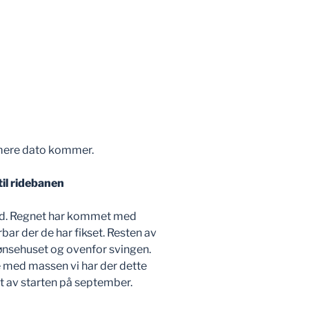
rmere dato kommer.
til ridebanen
beid. Regnet har kommet med
bar der de har fikset. Resten av
hønsehuset og ovenfor svingen.
lle med massen vi har der dette
pet av starten på september.