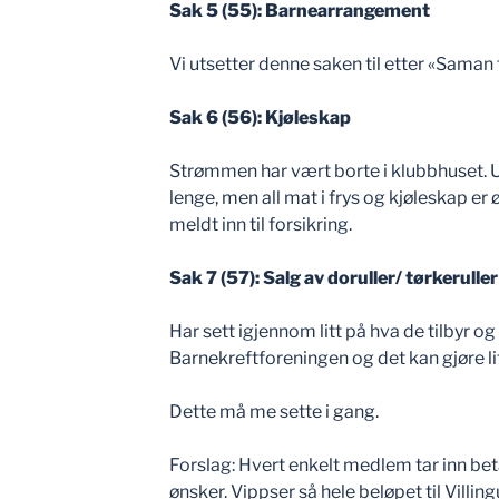
Sak 5 (55): Barnearrangement
Vi utsetter denne saken til etter «Sama
Sak 6 (56): Kjøleskap
Strømmen har vært borte i klubbhuset. U
lenge, men all mat i frys og kjøleskap er
meldt inn til forsikring.
Sak 7 (57): Salg av doruller/ tørkerulle
Har sett igjennom litt på hva de tilbyr og
Barnekreftforeningen og det kan gjøre litt
Dette må me sette i gang.
Forslag: Hvert enkelt medlem tar inn bet
ønsker. Vippser så hele beløpet til Villingu