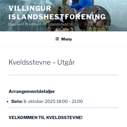
Gå
VILLINGUR
til
ISLANDSHESTFORENING
innhold
Gjør livet til en fest – ri Islandshest !
Meny
Kveldsstevne – Utgår
Arrangementdetaljer
Date:
8. oktober 2025 18:00
–
21:00
VELKOMMEN TIL KVELDSSTEVNE!