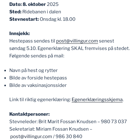
Dato: 8. oktober
2025
Sted:
Ridebanen i dalen
Stevnestart:
Onsdag kl. 18.00
Innsjekk:
Hestepass sendes til
post@villingur.com
senest
søndag 5.10. Egenerklæring SKAL fremvises på stedet.
Følgende sendes på mail:
Navn på hest og rytter
Bilde av forside hestepass
Bilde av vaksinasjonssider
Link til riktig egenerklæring:
Egenerklæringsskjema
.
Kontaktpersoner:
Stevneleder: Brit Marit Fossan Knudsen – 980 73 037
Sekretariat: Miriam Fossan Knudsen –
post@villingur.com
/ 986 30 840