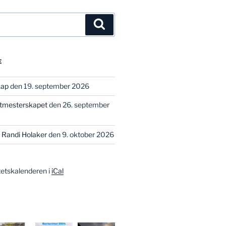
Søk
E
kap
den 19. september 2026
stmesterskapet
den 26. september
 Randi Holaker
den 9. oktober 2026
tetskalenderen i
iCal