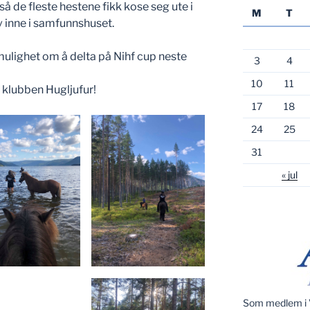
så de fleste hestene fikk kose seg ute i
M
T
 inne i samfunnshuset.
ulighet om å delta på Nihf cup neste
3
4
10
11
 klubben Hugljufur!
17
18
24
25
31
« jul
Som medlem i V