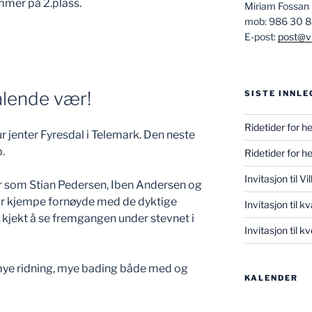
mmer på 2.plass.
Miriam Fossan
mob: 986 30 
E-post:
post@vi
ålende vær!
SISTE INNLE
Ridetider for h
r jenter Fyresdal i Telemark. Den neste
.
Ridetider for h
Invitasjon til V
r som Stian Pedersen, Iben Andersen og
ar kjempe fornøyde med de dyktige
Invitasjon til k
 kjekt å se fremgangen under stevnet i
Invitasjon til 
, mye ridning, mye bading både med og
KALENDER