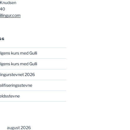
 Knudsen
840
llingur.com
GG
elgens kurs med Gulli
elgens kurs med Gulli
illingurstevnet 2026
valifiseringsstevne
kveldsstevne
august 2026