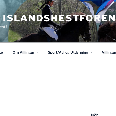
R ISLANDSHESTFOREN
est !
te
Om Villingur
Sport/Avl og Utdanning
Villing
SØK