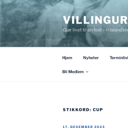
Gå
til
VILLINGU
innhold
Gjør livet til en fest – ri Islandsh
Hjem
Nyheter
Terminlis
Bli Medlem
STIKKORD:
CUP
PUBLISERT
17. DESEMBER 2023