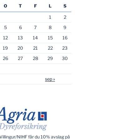
O
T
F
L
S
1
2
5
6
7
8
9
12
13
14
15
16
19
20
21
22
23
26
27
28
29
30
sep »
illingur/NIHF får du 10% avslag på