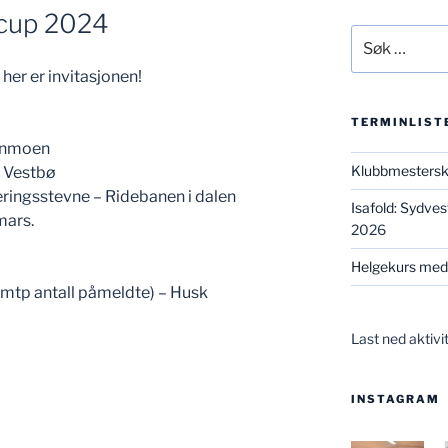
ercup 2024
Søk
etter:
her er invitasjonen!
TERMINLIST
sanmoen
Klubbmesters
l Vestbø
seringsstevne – Ridebanen i dalen
Isafold: Sydve
mars.
2026
Helgekurs med
t mtp antall påmeldte) – Husk
Last ned aktivi
INSTAGRAM