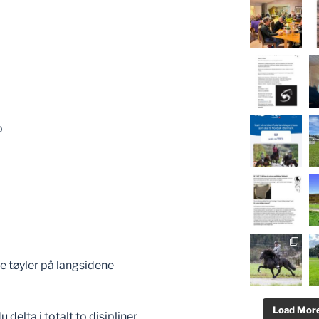
p
se tøyler på langsidene
Load More.
delta i totalt to disipliner.