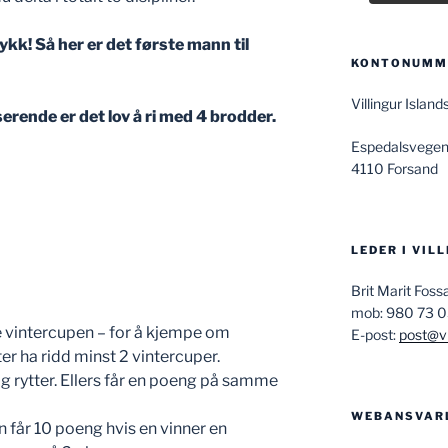
ykk! Så her er det første mann til
KONTONUMME
Villingur Isla
serende er det lov å ri med 4 brodder.
Espedalsvegen
4110 Forsand
LEDER I VIL
Brit Marit Fos
mob: 980 73 
te vintercupen – for å kjempe om
E-post:
post@vi
r ha ridd minst 2 vintercuper.
 rytter. Ellers får en poeng på samme
WEBANSVAR
 får 10 poeng hvis en vinner en