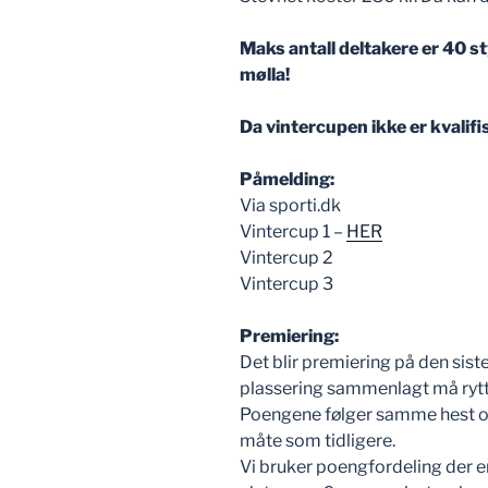
Maks antall deltakere er 40 st
mølla!
Da vintercupen ikke er kvalifi
Påmelding:
Via sporti.dk
Vintercup 1 –
HER
Vintercup 2
Vintercup 3
Premiering:
Det blir premiering på den sis
plassering sammenlagt må rytte
Poengene følger samme hest og
måte som tidligere.
Vi bruker poengfordeling der en