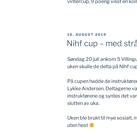
vintercup, 9 poeng visst en ko
PUBLISERT
16. AUGUST 2019
Nihf cup – med str
Søndag 20 juli ankom 5 Villingu
uken skulle de delta på Nihf cup
På cupen hadde de instruktøre
Lykke Andersen. Deltagerne v
instruktørene og syntes det var
slutten av uka.
Uken ble brukt til mye sosialt
uten hest