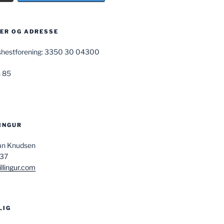
R OG ADRESSE
ndshestforening: 3350 30 04300
 85
LINGUR
san Knudsen
037
llingur.com
LIG