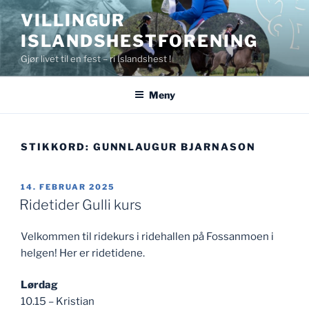
Gå
VILLINGUR
til
ISLANDSHESTFORENING
innhold
Gjør livet til en fest – ri Islandshest !
Meny
STIKKORD:
GUNNLAUGUR BJARNASON
PUBLISERT
14. FEBRUAR 2025
Ridetider Gulli kurs
Velkommen til ridekurs i ridehallen på Fossanmoen i
helgen! Her er ridetidene.
Lørdag
10.15 – Kristian