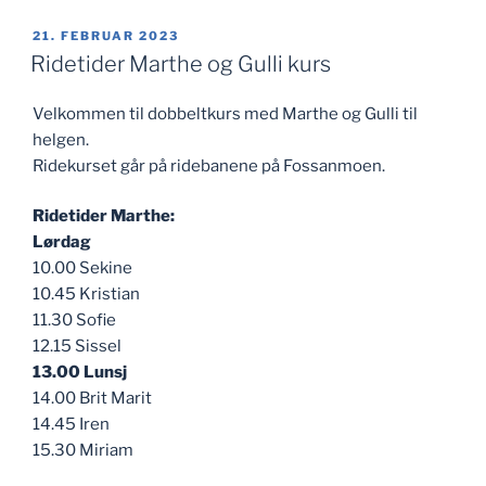
PUBLISERT
21. FEBRUAR 2023
Ridetider Marthe og Gulli kurs
Velkommen til dobbeltkurs med Marthe og Gulli til
helgen.
Ridekurset går på ridebanene på Fossanmoen.
Ridetider Marthe:
Lørdag
10.00 Sekine
10.45 Kristian
11.30 Sofie
12.15 Sissel
13.00 Lunsj
14.00 Brit Marit
14.45 Iren
15.30 Miriam