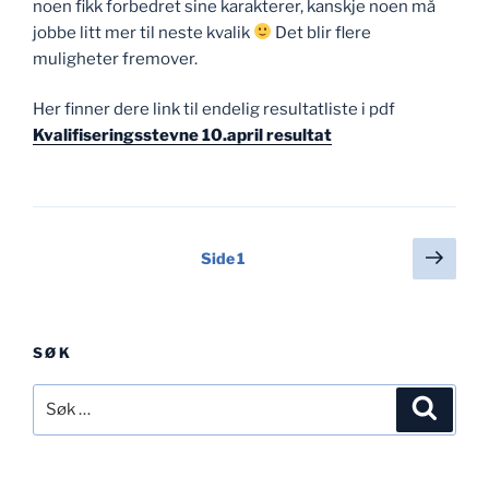
noen fikk forbedret sine karakterer, kanskje noen må
jobbe litt mer til neste kvalik
Det blir flere
muligheter fremover.
Her finner dere link til endelig resultatliste i pdf
Kvalifiseringsstevne 10.april resultat
Sidepaginering
Nest
Side
1
side
SØK
Søk
Søk
etter: