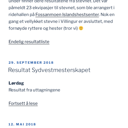
under finner dere resultatene fra stevnet. Det var
påmeldt 23 ekvipasjer til stevnet, som ble arrangert i
ridehallen på
Fossanmoen Islandshestsenter
. Nok en
gang et vellykket stevne i Villingur er avsluttet, med
fornøyde ryttere og hester (tror vi)
Endelig resultatliste
PUBLISERT
29. SEPTEMBER 2018
Resultat Sydvestmesterskapet
Lørdag
Resultat fra uttagningene
«Resultat
Fortsett å lese
Sydvestmesterskapet»
PUBLISERT
12. MAI 2018