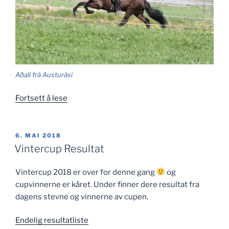
Aðall frá Austurási
«Oppsummering
Fortsett å lese
fra
avlsvisningen»
PUBLISERT
6. MAI 2018
Vintercup Resultat
Vintercup 2018 er over for denne gang
og
cupvinnerne er kåret. Under finner dere resultat fra
dagens stevne og vinnerne av cupen.
Endelig resultatliste