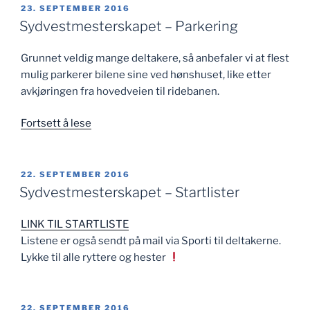
PUBLISERT
23. SEPTEMBER 2016
Sydvestmesterskapet – Parkering
Grunnet veldig mange deltakere, så anbefaler vi at flest
mulig parkerer bilene sine ved hønshuset, like etter
avkjøringen fra hovedveien til ridebanen.
«Sydvestmesterskapet
Fortsett å lese
–
Parkering»
PUBLISERT
22. SEPTEMBER 2016
Sydvestmesterskapet – Startlister
LINK TIL STARTLISTE
Listene er også sendt på mail via Sporti til deltakerne.
Lykke til alle ryttere og hester
PUBLISERT
22. SEPTEMBER 2016