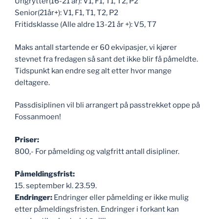
Ungrytter(16-21 år): V1, F1, T1, T2, P2
Senior(21år+): V1, F1, T1, T2, P2
Fritidsklasse (Alle aldre 13-21 år +): V5, T7
Maks antall startende er 60 ekvipasjer, vi kjører
stevnet fra fredagen så sant det ikke blir få påmeldte.
Tidspunkt kan endre seg alt etter hvor mange
deltagere.
Passdisiplinen vil bli arrangert på passtrekket oppe på
Fossanmoen!
Priser:
800,- For påmelding og valgfritt antall disipliner.
Påmeldingsfrist:
15. september kl. 23.59.
Endringer:
Endringer eller påmelding er ikke mulig
etter påmeldingsfristen. Endringer i forkant kan