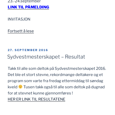
23.-24.september
LINK TIL PÅMELDING
INVITASJON
«Sydvestmesterskapet
Fortsett å lese
2017»
PUBLISERT
27. SEPTEMBER 2016
Sydvestmesterskapet – Resultat
Takk til alle som deltok på Sydvestmesterskapet 2016.
Det ble et stort stevne, rekordmange deltakere og et
program som varte fra fredag ettermiddag til søndag
kveld
Tusen takk også til alle som deltok på dugnad
for at stevnet kunne gjennomføres !
HER ER LINK TIL RESULTATENE