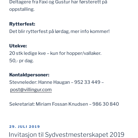
Deltagere fra Faxi og Gustur har førsterett på
oppstalling.
Rytterfest:
Det blir rytterfest på lørdag, mer info kommer!
Utekve:
20 stk ledige kve – kun for hopper/vallaker.
50,- pr dag.
Kontaktpersoner:
Stevneleder: Hanne Haugan – 952 33 449 –
post@villingur.com
Sekretariat: Miriam Fossan Knudsen – 986 30 840
PUBLISERT
29. JULI 2019
Invitasjon til Sydvestmesterskapet 2019