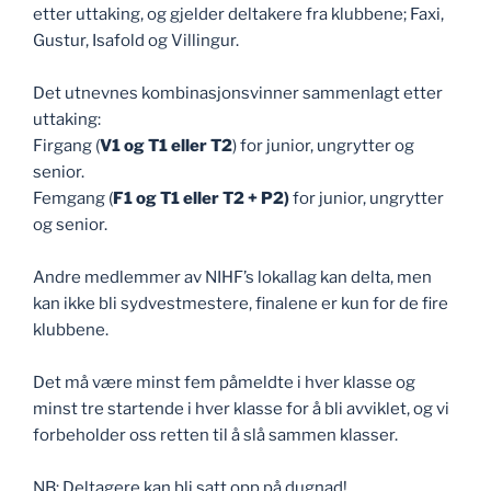
etter uttaking, og gjelder deltakere fra klubbene; Faxi,
Gustur, Isafold og Villingur.
Det utnevnes kombinasjonsvinner sammenlagt etter
uttaking:
Firgang (
V1 og T1 eller T2
) for junior, ungrytter og
senior.
Femgang (
F1 og T1 eller T2 + P2)
for junior, ungrytter
og senior.
Andre medlemmer av NIHF’s lokallag kan delta, men
kan ikke bli sydvestmestere, finalene er kun for de fire
klubbene.
Det må være minst fem påmeldte i hver klasse og
minst tre startende i hver klasse for å bli avviklet, og vi
forbeholder oss retten til å slå sammen klasser.
NB: Deltagere kan bli satt opp på dugnad!