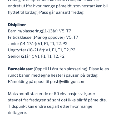
endret ut ifra hvor mange påmeldt, stevnestart kan bli
flyttet til lørdag.) Pass går uansett fredag.
Disipliner
Barn m/plassering(11-13år): V5, T7
Fritidsklasse (14år og oppover): V5, T7
Junior (14-17år): V1, F1, T1, T2, P2
Ungrytter (18-21 år): V1, F1, T1, T2, P2
Senior (21år+): V1, F1, T1, T2, P2
Barneklasse
: (Opp til 11 år/uten plassering). Disse leies
rundt banen med egne hester i pausen på lørdag.
Påmelding på epost til
post@villingur.com
Maks antall startende er 60 ekvipasjer, vi kjører
stevnet fra fredagen så sant det ikke blir få påmeldte.
Tidspunkt kan endre seg alt etter hvor mange
deltagere.