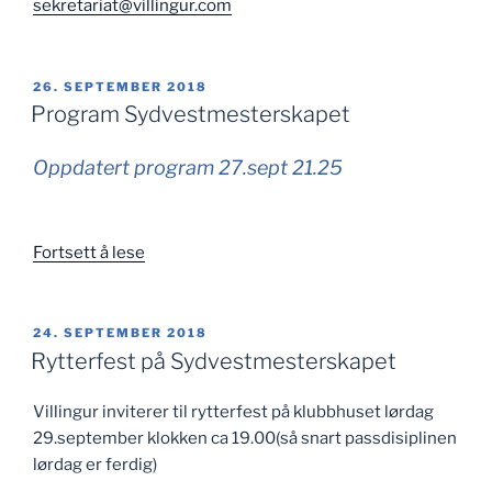
sekretariat@villingur.com
PUBLISERT
26. SEPTEMBER 2018
Program Sydvestmesterskapet
Oppdatert program 27.sept 21.25
«Program
Fortsett å lese
Sydvestmesterskapet»
PUBLISERT
24. SEPTEMBER 2018
Rytterfest på Sydvestmesterskapet
Villingur inviterer til rytterfest på klubbhuset lørdag
29.september klokken ca 19.00(så snart passdisiplinen
lørdag er ferdig)