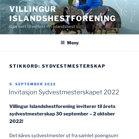
Gå
VILLINGUR
til
ISLANDSHESTFORENING
innhold
Gjør livet til en fest – ri Islandshest !
Meny
STIKKORD:
SYDVESTMESTERSKAP
PUBLISERT
5. SEPTEMBER 2022
Invitasjon Sydvestmesterskapet 2022
Villingur Islandshestforening inviterer til årets
sydvestmesterskap 30 september – 2 oktober
2022!
Det kåres sydvestmester ut fra samlet poengsum