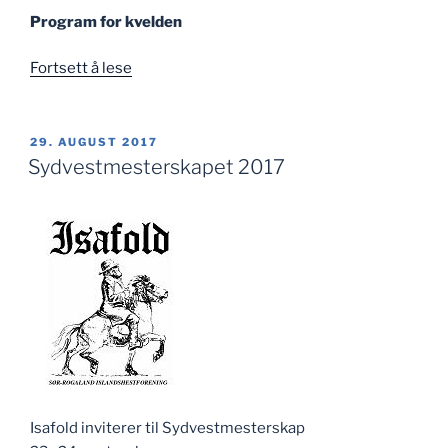
Program for kvelden
«Rytterfest
Fortsett å lese
på
Sydvestmesterskapet»
PUBLISERT
29. AUGUST 2017
Sydvestmesterskapet 2017
Isafold inviterer til Sydvestmesterskap