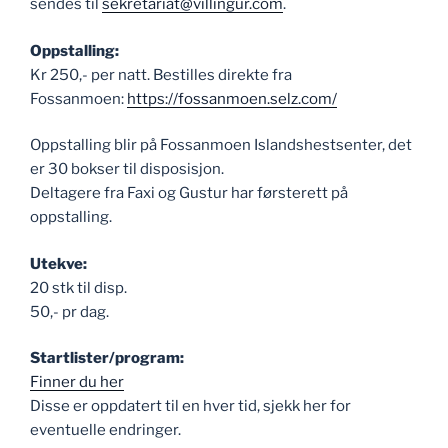
sendes til
sekretariat@villingur.com
.
Oppstalling:
Kr 250,- per natt. Bestilles direkte fra
Fossanmoen:
https://fossanmoen.selz.com/
Oppstalling blir på Fossanmoen Islandshestsenter, det
er 30 bokser til disposisjon.
Deltagere fra Faxi og Gustur har førsterett på
oppstalling.
Utekve:
20 stk til disp.
50,- pr dag.
Startlister/program:
Finner du her
Disse er oppdatert til en hver tid, sjekk her for
eventuelle endringer.