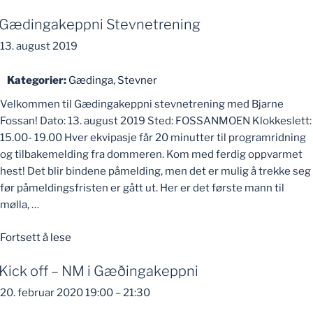
Gædingakeppni Stevnetrening
13. august 2019
Kategorier:
Gædinga
,
Stevner
Velkommen til Gædingakeppni stevnetrening med Bjarne
Fossan! Dato: 13. august 2019 Sted: FOSSANMOEN Klokkeslett:
15.00- 19.00 Hver ekvipasje får 20 minutter til programridning
og tilbakemelding fra dommeren. Kom med ferdig oppvarmet
hest! Det blir bindene påmelding, men det er mulig å trekke seg
før påmeldingsfristen er gått ut. Her er det første mann til
mølla, …
«Gædingakeppni
Fortsett å lese
Stevnetrening»
Kick off – NM i Gæðingakeppni
20. februar 2020 19:00
–
21:30