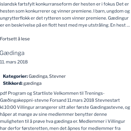
islandsk fartsfylt konkurranseform der hesten er i fokus Det er
hesten som konkurrerer og vinner premiene. I barn, ungdom og
ungrytterflokk er det rytteren som vinner premiene. Gædingur
er en beskrivelse på en flott hest med mye utstråling. En hest …
«Høstmot»
Fortsett å lese
Gædinga
11. mars 2018
Kategorier:
Gædinga
,
Stevner
Stikkord:
gædinga
pdf Program og Startliste Velkommen til Trenings-
Gæðingakeppni-stevne Forsand 11.mars 2018 Stevnestart
kl.10:00 Villingur arrangerer sitt aller første Gædingastevne, og
håper at mange av sine medlemmer benytter denne
muligheten til å prøve hva gædinga er. Medlemmer i Villingur
har derfor førsteretten, men det åpnes for medlemmer fra