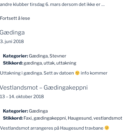
andre klubber tirsdag 6. mars dersom det ikke er …
«Gædinga»
Fortsett å lese
Gædinga
3. juni 2018
Kategorier:
Gædinga
,
Stevner
Stikkord:
gædinga
,
uttak
,
uttakning
Uttakning i gædinga. Sett av datoen
info kommer
Vestlandsmot – Gædingakeppni
13
–
14. oktober 2018
Kategorier:
Gædinga
Stikkord:
Faxi
,
gædingakeppni
,
Haugesund
,
vestlandsmot
Vestlandsmot arrangeres på Haugesund travbane