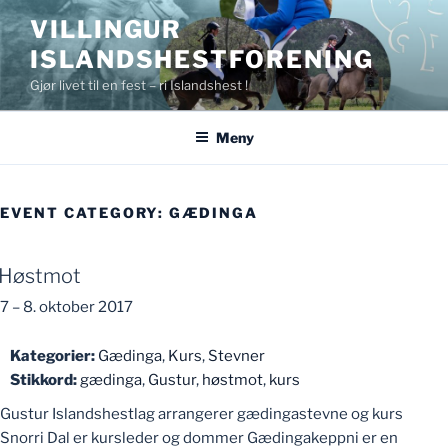
Gå
VILLINGUR
til
ISLANDSHESTFORENING
innhold
Gjør livet til en fest – ri Islandshest !
Meny
EVENT CATEGORY:
GÆDINGA
Høstmot
7
–
8. oktober 2017
Kategorier:
Gædinga
,
Kurs
,
Stevner
Stikkord:
gædinga
,
Gustur
,
høstmot
,
kurs
Gustur Islandshestlag arrangerer gædingastevne og kurs
Snorri Dal er kursleder og dommer Gædingakeppni er en