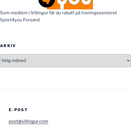
Som medlem i Villingur får du rabatt på treningssenteret
Sport4you Forsand
ARKIV
Arkiv
E-POST
post@villingur.com