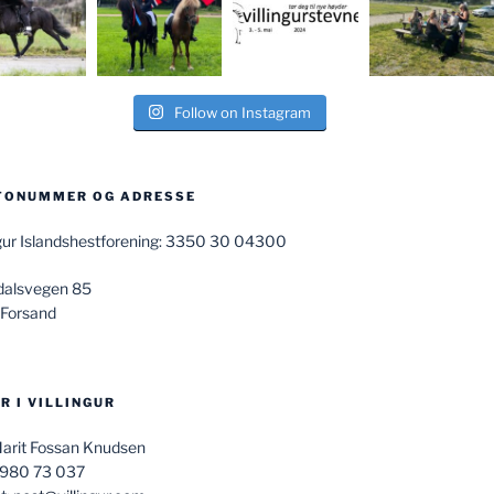
Follow on Instagram
TONUMMER OG ADRESSE
ngur Islandshestforening: 3350 30 04300
dalsvegen 85
 Forsand
R I VILLINGUR
Marit Fossan Knudsen
 980 73 037