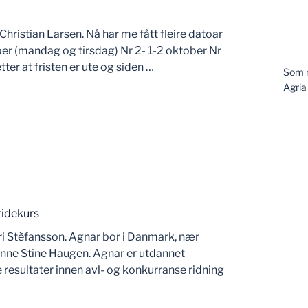
hristian Larsen. Nå har me fått fleire datoar
ber (mandag og tirsdag) Nr 2- 1-2 oktober Nr
er at fristen er ute og siden …
Som m
Agria
ridekurs
ri Stèfansson. Agnar bor i Danmark, nær
nne Stine Haugen. Agnar er utdannet
 resultater innen avl- og konkurranse ridning