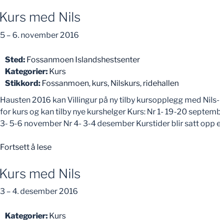
Kurs med Nils
5
–
6. november 2016
Sted:
Fossanmoen Islandshestsenter
Kategorier:
Kurs
Stikkord:
Fossanmoen
,
kurs
,
Nilskurs
,
ridehallen
Hausten 2016 kan Villingur på ny tilby kursopplegg med Nils-C
for kurs og kan tilby nye kurshelger Kurs: Nr 1- 19-20 septem
3- 5-6 november Nr 4- 3-4 desember Kurstider blir satt opp ett
«Kurs
Fortsett å lese
med
Nils»
Kurs med Nils
3
–
4. desember 2016
Kategorier:
Kurs