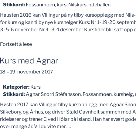
Stikkord:
Fossanmoen
,
kurs
,
Nilskurs
,
ridehallen
Hausten 2016 kan Villingur på ny tilby kursopplegg med Nils-C
for kurs og kan tilby nye kurshelger Kurs: Nr 1- 19-20 septem
3- 5-6 november Nr 4- 3-4 desember Kurstider blir satt opp ett
«Kurs
Fortsett å lese
med
Nils»
Kurs med Agnar
18
–
19. november 2017
Kategorier:
Kurs
Stikkord:
Agnar Snorri Stèfansson
,
Fossanmoen
,
kurshelg
,
Høsten 2017 kan Villingur tilby kursopplegg med Agnar Snor
Silkeborg og Århus, og driver Stald Gavnholt sammen med A
ridelærer og trener C ved Hòlar på Island. Han har svært gode
over mange år. Vil du vite mer, …