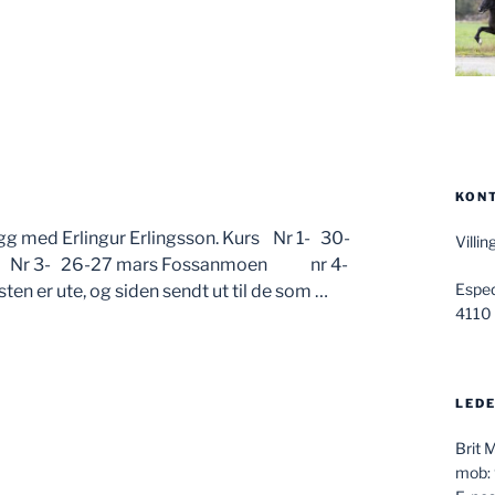
KON
legg med Erlingur Erlingsson. Kurs Nr 1- 30-
Villi
en Nr 3- 26-27 mars Fossanmoen nr 4-
Espe
isten er ute, og siden sendt ut til de som …
4110
LEDE
Brit 
mob: