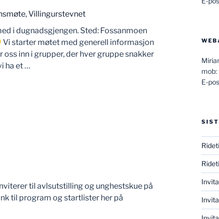
E-pos
onsmøte
,
Villingurstevnet
 med i dugnadsgjengen. Sted: Fossanmoen
WEB
Vi starter møtet med generell informasjon
r oss inn i grupper, der hver gruppe snakker
Miri
i ha et …
mob:
E-pos
SIST
Ridet
Ridet
Invit
viterer til avlsutstilling og unghestskue på
ink til program og startlister her på
Invita
Invit