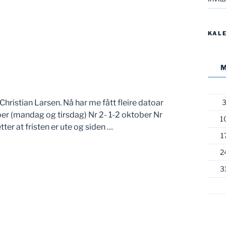
KAL
hristian Larsen. Nå har me fått fleire datoar
ber (mandag og tirsdag) Nr 2- 1-2 oktober Nr
1
er at fristen er ute og siden …
1
2
3