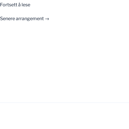
«Kurs
Fortsett å lese
med
Agnar»
Senere arrangement
→