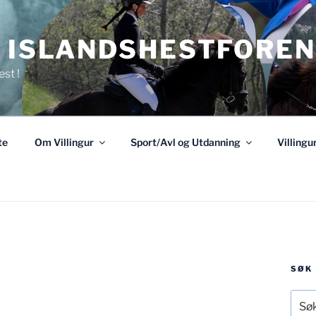
R ISLANDSHESTFOREN
est !
te
Om Villingur
Sport/Avl og Utdanning
Villing
SØK
Søk
etter