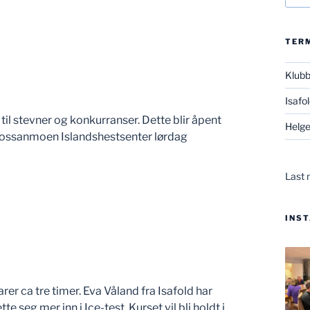
TER
Klub
Isafo
til stevner og konkurranser. Dette blir åpent
Helge
 Fossanmoen Islandshestsenter lørdag
Last 
INS
Varer ca tre timer. Eva Våland fra Isafold har
tte seg mer inn i Ice-test. Kurset vil bli holdt i