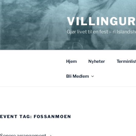
Gå
til
VILLINGU
innhold
Gjør livet til en fest – ri Islandsh
Hjem
Nyheter
Terminlis
Bli Medlem
EVENT TAG:
FOSSANMOEN
Senere arrangement
→