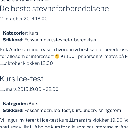
De beste stevneforberedelsene
11. oktober 2014 18:00
Kategorier:
Kurs
Stikkord:
Fossanmoen
,
stevneforberedelser
Erik Andersen underviser i hvordan vi best kan forberede oss 
for alle som er interessert
Kr 100,- pr person Vi møtes på
11.oktober klokken 18:00
Kurs Ice-test
11. mars 2015 19:00
–
22:00
Kategorier:
Kurs
Stikkord:
Fossanmoen
,
Ice-test
,
kurs
,
undervisningsrom
Villingur inviterer til Ice-test kurs 11.mars fra klokken 19.00. 
sagt seg villig til å holde kurs for alle som har interesse av å se