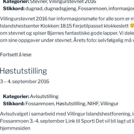
Kategorier:
Stevner
,
Villingurstevnet 2016
Stikkord:
dugnad
,
dugnadsgjeng
,
Fossanmoen
,
informasj
Villingurstevnet 2016 har informasjonsmøte for alle som er
Islandshestsenter Klokken: 18:15 Ferjetilpasset klokkeslett
om stevnet og spiser Bjarnes fantastiske gode lapper. Vi dele
om sine oppgaver under stevnet. Årets foto: selvfølgelig må v
«Informasjonsmøte»
Fortsett å lese
Høstutstilling
3
–
4. september 2016
Kategorier:
Avlsutstilling
Stikkord:
Fossanmoen
,
Høstutstilling
,
NIHF
,
Villingur
Avlsutvalget i samarbeid med Villingur Islandshestforening, in
Fossanmoen 3.-4. september Link til Sporti Det vil bli lagt ut l
hjemmesiden