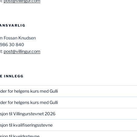
t:
post@villingur.com
ANSVARLIG
am Fossan Knudsen
 986 30 840
t:
post@villingur.com
E INNLEGG
ider for helgens kurs med Gulli
ider for helgens kurs med Gulli
asjon til Villingurstevnet 2026
sjon til kvalifiseringsstevne
asjon til kveldsstevne