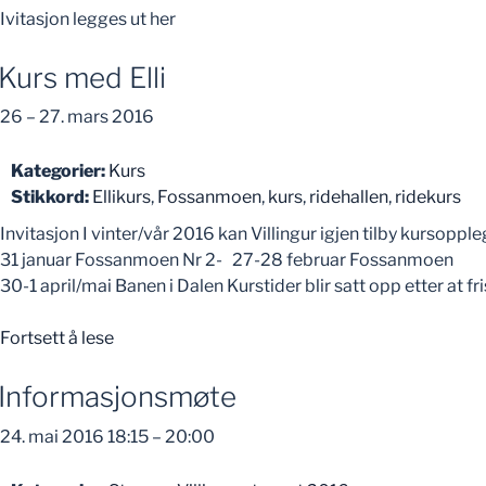
Ivitasjon legges ut her
Kurs med Elli
26
–
27. mars 2016
Kategorier:
Kurs
Stikkord:
Ellikurs
,
Fossanmoen
,
kurs
,
ridehallen
,
ridekurs
Invitasjon I vinter/vår 2016 kan Villingur igjen tilby kursopp
31 januar Fossanmoen Nr 2- 27-28 februar Fossanmo
30-1 april/mai Banen i Dalen Kurstider blir satt opp etter at fr
«Kurs
Fortsett å lese
med
Elli»
Informasjonsmøte
24. mai 2016 18:15
–
20:00