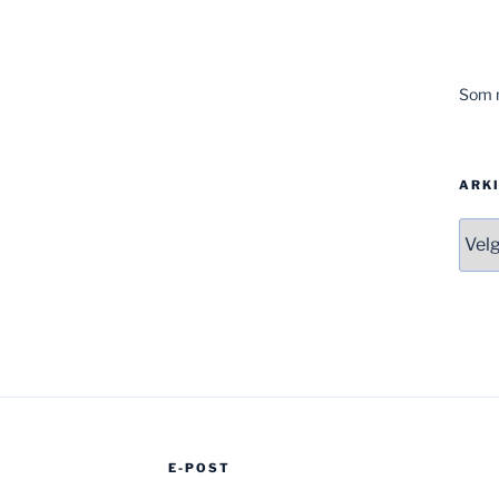
Som m
ARK
Arki
E-POST