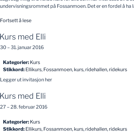
undervisningsrommet på Fossanmoen. Det er en fordel å ha la
«Kurs
Fortsett å lese
Ice-
test»
Kurs med Elli
30
–
31. januar 2016
Kategorier:
Kurs
Stikkord:
Ellikurs
,
Fossanmoen
,
kurs
,
ridehallen
,
ridekurs
Legger ut invitasjon her
Kurs med Elli
27
–
28. februar 2016
Kategorier:
Kurs
Stikkord:
Ellikurs
,
Fossanmoen
,
kurs
,
ridehallen
,
ridekurs