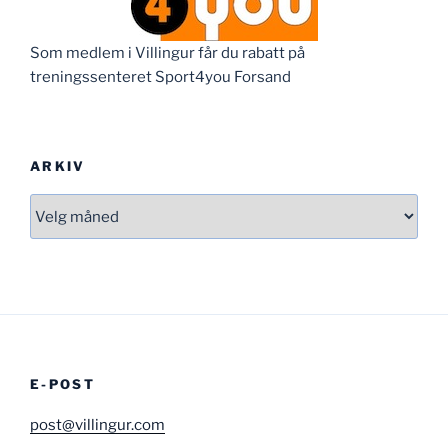
Som medlem i Villingur får du rabatt på
treningssenteret Sport4you Forsand
ARKIV
Arkiv
E-POST
post@villingur.com