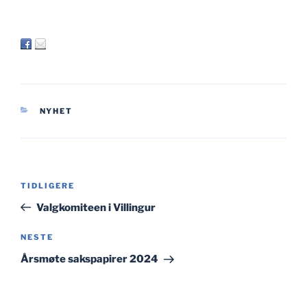
KATEGORIER
NYHET
Innleggsnavigasjon
Forrige
TIDLIGERE
innlegg
Valgkomiteen i Villingur
Neste
NESTE
innlegg
Årsmøte sakspapirer 2024