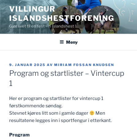
Gå
VILLINGUR
til
ISLANDSHESTFORENING
innhold
Gjør livet til en fest – ri Islandshest !
Meny
PUBLISERT
9. JANUAR 2025
AV
MIRIAM FOSSAN KNUDSEN
Program og startlister – Vintercup
1
Her er program og startlister for vintercup 1
førstkommende søndag.
Stevnet kjøres litt som i gamle dager
Men
resultatene legges inn i sportfengur i etterkant.
Program