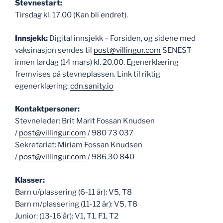
Stevnestart:
Tirsdag kl. 17.00 (Kan bli endret).
Innsjekk:
Digital innsjekk – Forsiden, og sidene med
vaksinasjon sendes til
post@villingur.com
SENEST
innen lørdag (14 mars) kl. 20.00. Egenerklæring
fremvises på stevneplassen. Link til riktig
egenerklæring:
cdn.sanity.io
Kontaktpersoner:
Stevneleder: Brit Marit Fossan Knudsen
/
post@villingur.com
/ 980 73 037
Sekretariat: Miriam Fossan Knudsen
/
post@villingur.com
/ 986 30 840
Klasser:
Barn u/plassering (6-11 år): V5, T8
Barn m/plassering (11-12 år): V5, T8
Junior: (13-16 år): V1, T1, F1, T2