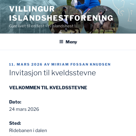
Gå
VILLINGUR
til
ISLANDSHESTFORENING
innhold
Gjør livet til en fest – ri Islandshest !
Meny
PUBLISERT
11. MARS 2026
AV
MIRIAM FOSSAN KNUDSEN
Invitasjon til kveldsstevne
VELKOMMEN TIL KVELDSSTEVNE
Dato:
24 mars 2026
Sted:
Ridebanen i dalen