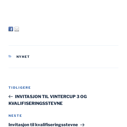
KATEGORIER
NYHET
Innleggsnavigasjon
Forrige
TIDLIGERE
innlegg
INVITASJON TIL VINTERCUP 3 OG
KVALIFISERINGSSTEVNE
Neste
NESTE
innlegg
Invitasjon til kvalifiseringsstevne