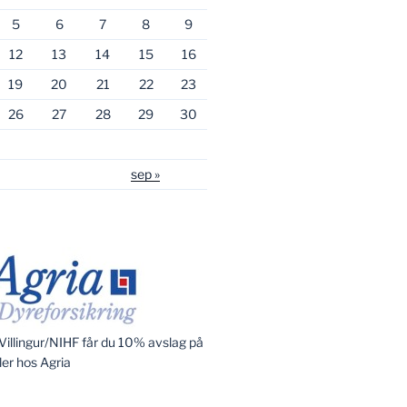
5
6
7
8
9
12
13
14
15
16
19
20
21
22
23
26
27
28
29
30
sep »
illingur/NIHF får du 10% avslag på
ler hos Agria