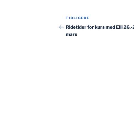
Innleggsnavigasjon
Forrige
TIDLIGERE
innlegg
Ridetider for kurs med Elli 26.-
mars