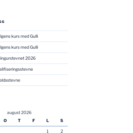
GG
elgens kurs med Gulli
elgens kurs med Gulli
illingurstevnet 2026
valifiseringsstevne
kveldsstevne
august 2026
O
T
F
L
S
1
2