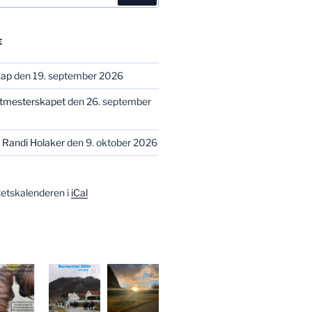
E
kap
den 19. september 2026
stmesterskapet
den 26. september
 Randi Holaker
den 9. oktober 2026
tetskalenderen i
iCal