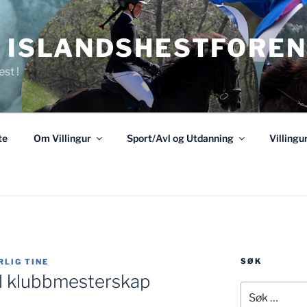
R ISLANDSHESTFOREN
est !
te
Om Villingur
Sport/Avl og Utdanning
Villing
SØK
LIG TINE
 til klubbmesterskap
Søk
etter: