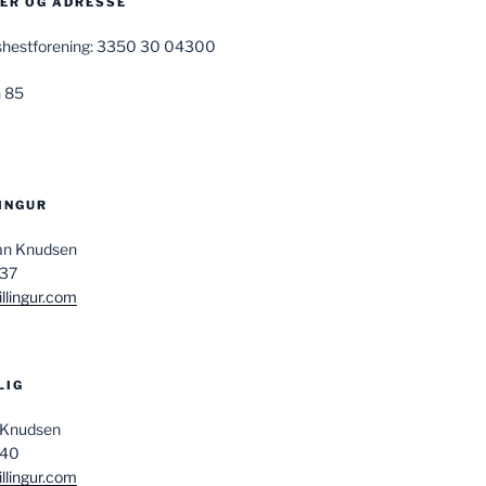
R OG ADRESSE
ndshestforening: 3350 30 04300
 85
LINGUR
san Knudsen
037
llingur.com
LIG
 Knudsen
840
llingur.com