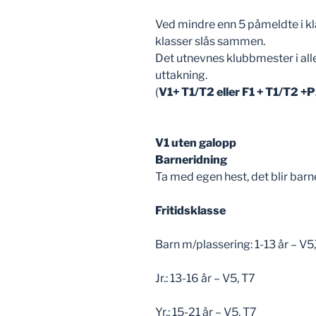
Ved mindre enn 5 påmeldte i kla
klasser slås sammen.
Det utnevnes klubbmester i all
uttakning.
(
V1+ T1/T2 eller F1 + T1/T2 +
V1 uten galopp
Barneridning
Ta med egen hest, det blir barn
Fritidsklasse
Barn m/plassering: 1-13 år – V5
Jr.: 13-16 år – V5, T7
Yr.: 15-21 år – V5, T7