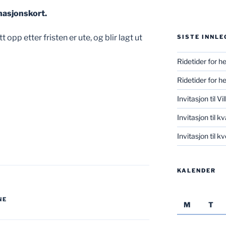
nasjonskort.
tt opp etter fristen er ute, og blir lagt ut
SISTE INNLE
Ridetider for h
Ridetider for h
Invitasjon til V
Invitasjon til k
Invitasjon til 
KALENDER
NE
M
T