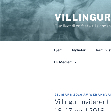
Gå
til
VILLINGU
innhold
Gjør livet til en fest – ri Islandsh
Hjem
Nyheter
Terminlis
Bli Medlem
PUBLISERT
25. MARS 2016
AV
WEBANSVAR
Villingur inviterer
16.-17. april 2016