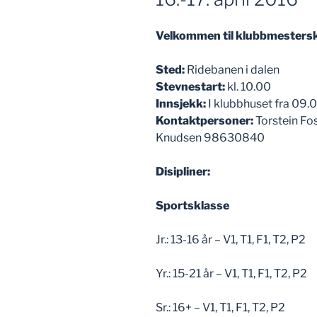
Velkommen til klubbmesterska
Sted:
Ridebanen i dalen
Stevnestart:
kl. 10.00
Innsjekk:
I klubbhuset fra 09.
Kontaktpersoner:
Torstein F
Knudsen 98630840
Disipliner:
Sportsklasse
Jr.: 13-16 år – V1, T1, F1, T2, P2
Yr.: 15-21 år – V1, T1, F1, T2, P2
Sr.: 16+ – V1, T1, F1, T2, P2