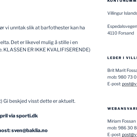
KONTONUMME
Villingur Isla
Espedalsvegen
ør vi unntak slik at barfothester kan ha
4110 Forsand
lta. Det er likevel mulig å stille i en
asse. KLASSEN ER IKKE KVALIFISERENDE)
LEDER I VIL
Brit Marit Fos
mob: 980 73 
E-post:
post@vi
 Gi beskjed visst dette er aktuelt.
WEBANSVAR
ril via sporti.dk
Miriam Fossan
mob: 986 30 
post: sven@baklia.no
E-post:
post@vi