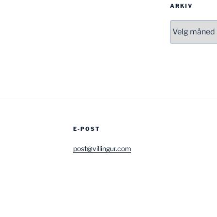
ARKIV
Arkiv
E-POST
post@villingur.com