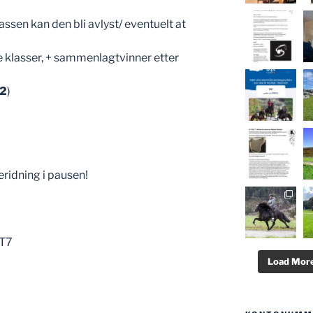
ssen kan den bli avlyst/ eventuelt at
e klasser, + sammenlagtvinner etter
P2
)
eridning i pausen!
,T7
Load More.