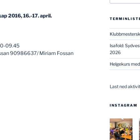
p 2016, 16.-17. april.
TERMINLIST
Klubbmesters
00-09.45
Isafold: Sydve
2026
ossan 90986637/ Miriam Fossan
Helgekurs med
Last ned aktivi
INSTAGRAM