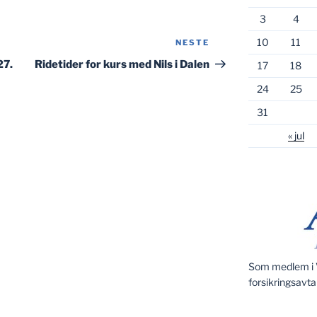
3
4
10
11
NESTE
Neste
innlegg
27.
Ridetider for kurs med Nils i Dalen
17
18
24
25
31
« jul
Som medlem i V
forsikringsavta