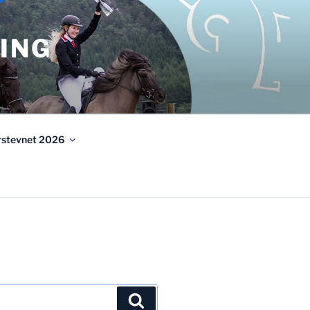
ING
urstevnet 2026
Søk