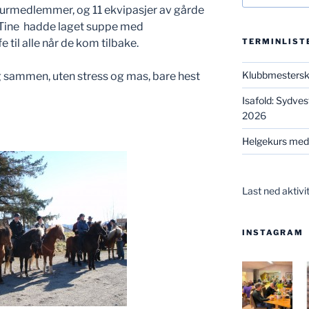
gurmedlemmer, og 11 ekvipasjer av gårde
g Tine hadde laget suppe med
 til alle når de kom tilbake.
TERMINLIST
Klubbmesters
g sammen, uten stress og mas, bare hest
Isafold: Sydve
2026
Helgekurs med
Last ned aktivi
INSTAGRAM