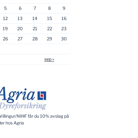
5
6
7
8
9
12
13
14
15
16
19
20
21
22
23
26
27
28
29
30
sep »
illingur/NIHF får du 10% avslag på
ler hos Agria