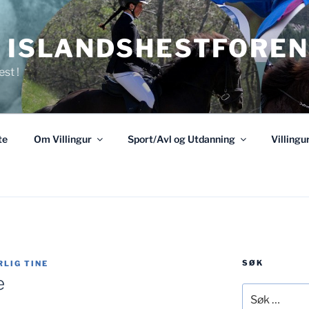
R ISLANDSHESTFOREN
est !
te
Om Villingur
Sport/Avl og Utdanning
Villing
SØK
LIG TINE
e
Søk
etter: