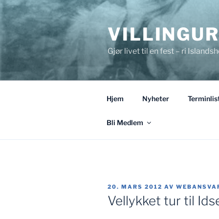
Gå
til
VILLINGU
innhold
Gjør livet til en fest – ri Islandsh
Hjem
Nyheter
Terminlis
Bli Medlem
PUBLISERT
20. MARS 2012
AV
WEBANSVAR
Vellykket tur til Ids