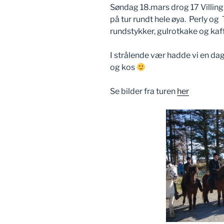
Søndag 18.mars drog 17 Villin
på tur rundt hele øya. Perly o
rundstykker, gulrotkake og kaffe
I strålende vær hadde vi en da
og kos
Se bilder fra turen
her