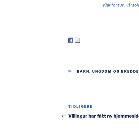
Klar for tur i vårso
KATEGORIER
BARN, UNGDOM OG BREDD
Innleggsnavigasjon
Forrige
TIDLIGERE
innlegg
Villingur har fått ny hjemmesid