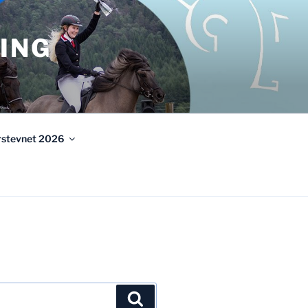
ING
urstevnet 2026
Søk