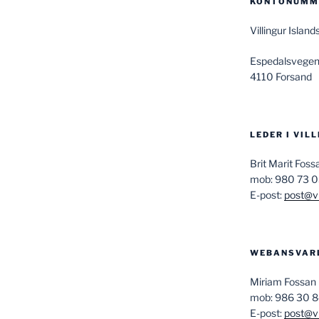
KONTONUMME
Villingur Isla
Espedalsvegen
4110 Forsand
LEDER I VIL
Brit Marit Fos
mob: 980 73 
E-post:
post@vi
WEBANSVAR
Miriam Fossan
mob: 986 30 
E-post:
post@vi