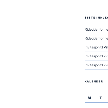
SISTE INNLE
Ridetider for h
Ridetider for h
Invitasjon til V
Invitasjon til k
Invitasjon til 
KALENDER
M
T