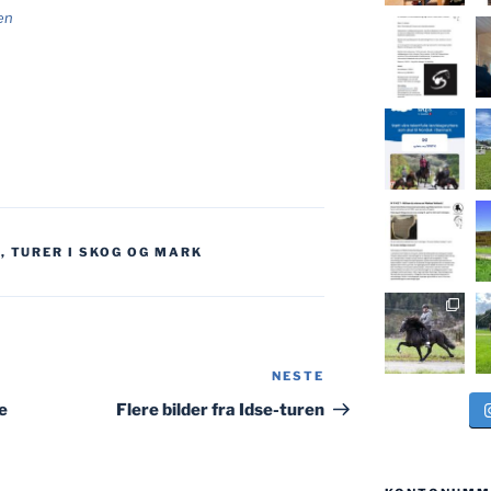
len
E
,
TURER I SKOG OG MARK
NESTE
Neste
innlegg
e
Flere bilder fra Idse-turen