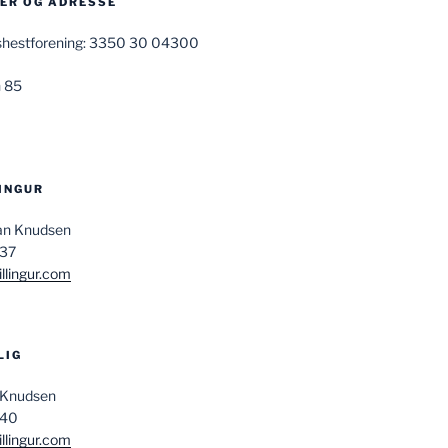
R OG ADRESSE
ndshestforening: 3350 30 04300
 85
LINGUR
san Knudsen
037
llingur.com
LIG
 Knudsen
840
llingur.com