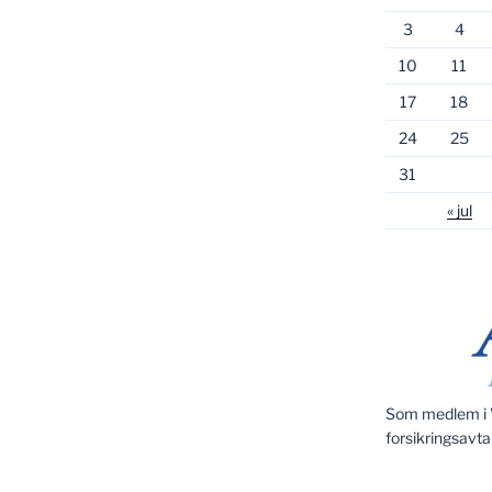
3
4
10
11
17
18
24
25
31
« jul
Som medlem i V
forsikringsavta