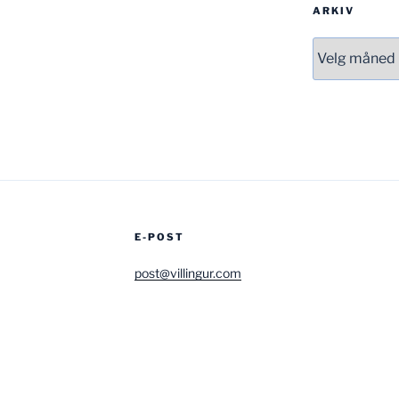
ARKIV
Arkiv
E-POST
post@villingur.com