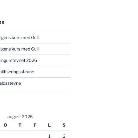
GG
elgens kurs med Gulli
elgens kurs med Gulli
illingurstevnet 2026
valifiseringsstevne
kveldsstevne
august 2026
O
T
F
L
S
1
2