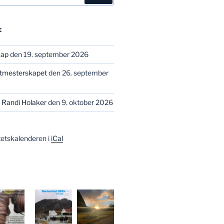
E
kap
den 19. september 2026
stmesterskapet
den 26. september
 Randi Holaker
den 9. oktober 2026
tetskalenderen i
iCal