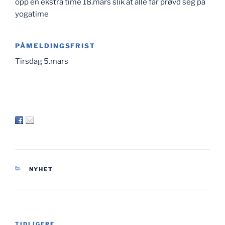
opp en ekstra time 18.mars slik at alle får prøvd seg på
yogatime
PÅMELDINGSFRIST
Tirsdag 5.mars
KATEGORIER
NYHET
Innleggsnavigasjon
TIDLIGERE