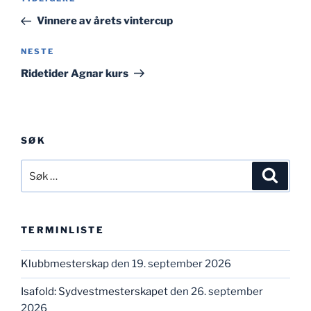
Forrige
innlegg
Vinnere av årets vintercup
Neste
NESTE
innlegg
Ridetider Agnar kurs
SØK
Søk
Søk
etter:
TERMINLISTE
Klubbmesterskap
den 19. september 2026
Isafold: Sydvestmesterskapet
den 26. september
2026