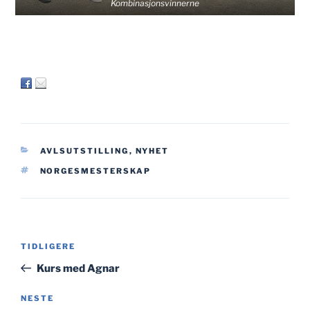
Kombinasjonsvinnerne
KATEGORIER
AVLSUTSTILLING
,
NYHET
STIKKORD
NORGESMESTERSKAP
Innleggsnavigasjon
Forrige
TIDLIGERE
innlegg
Kurs med Agnar
Neste
NESTE