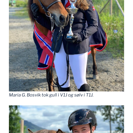
Maria G. Bosvik tok gull i V1J og sølv i T1J.