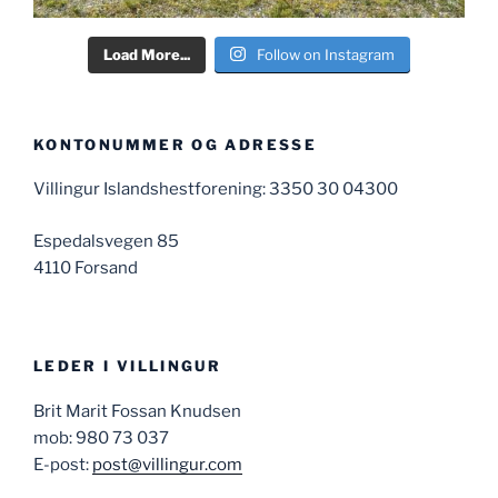
Load More...
Follow on Instagram
KONTONUMMER OG ADRESSE
Villingur Islandshestforening: 3350 30 04300
Espedalsvegen 85
4110 Forsand
LEDER I VILLINGUR
Brit Marit Fossan Knudsen
mob: 980 73 037
E-post:
post@villingur.com