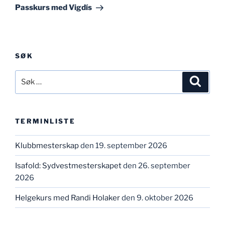
innlegg
Passkurs med Vigdís
SØK
Søk
Søk
etter:
TERMINLISTE
Klubbmesterskap
den 19. september 2026
Isafold: Sydvestmesterskapet
den 26. september
2026
Helgekurs med Randi Holaker
den 9. oktober 2026