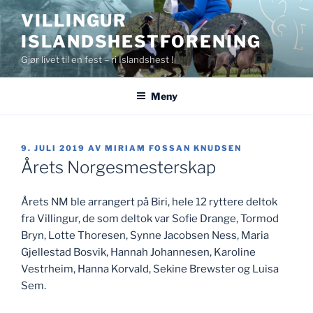
Gå
VILLINGUR
til
ISLANDSHESTFORENING
innhold
Gjør livet til en fest – ri Islandshest !
Meny
PUBLISERT
9. JULI 2019
AV
MIRIAM FOSSAN KNUDSEN
Årets Norgesmesterskap
Årets NM ble arrangert på Biri, hele 12 ryttere deltok
fra Villingur, de som deltok var Sofie Drange, Tormod
Bryn, Lotte Thoresen, Synne Jacobsen Ness, Maria
Gjellestad Bosvik, Hannah Johannesen, Karoline
Vestrheim, Hanna Korvald, Sekine Brewster og Luisa
Sem.