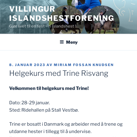
Gå
VILLINGUR
til
ISLANDSHESTFORENING
innhold
Gjør livet til en fest – ri Islandshest !
Meny
PUBLISERT
8. JANUAR 2023
AV
MIRIAM FOSSAN KNUDSEN
Helgekurs med Trine Risvang
Velkommen til helgekurs med Trine!
Dato: 28-29 januar.
Sted: Ridehallen på Stall Vestbø.
Trine er bosatt i Danmark og arbeider med å trene og
utdanne hester i tillegg til å undervise.