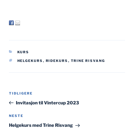
KATEGORIER
KURS
STIKKORD
HELGEKURS
,
RIDEKURS
,
TRINE RISVANG
Innleggsnavigasjon
Forrige
TIDLIGERE
innlegg
Invitasjon til Vintercup 2023
Neste
NESTE
innlegg
Helgekurs med Trine Risvang