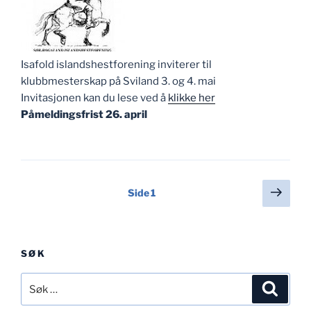
Isafold islandshestforening inviterer til
klubbmesterskap på Sviland 3. og 4. mai
Invitasjonen kan du lese ved å
klikke her
Påmeldingsfrist 26. april
Sidepaginering
Nest
Side
1
side
SØK
Søk
Søk
etter: