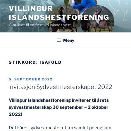
Gå
VILLINGUR
til
ISLANDSHESTFORENING
innhold
Gjør livet til en fest – ri Islandshest !
Meny
STIKKORD:
ISAFOLD
PUBLISERT
5. SEPTEMBER 2022
Invitasjon Sydvestmesterskapet 2022
Villingur Islandshestforening inviterer til årets
sydvestmesterskap 30 september – 2 oktober
2022!
Det kåres sydvestmester ut fra samlet poengsum