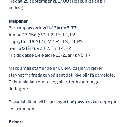
Fredag 28.september kl. 17.00 (Tidspunkt kan bli
endret)
Disipliner
Barn m/plassering(11-13år): V5, T7
Junior (13-15år): V2, F2, T3, T4, P2
Ungrytter(16-21 år): V2, F2, T3, T4, P2
Senior(21år+): V2, F2, T3, T4, P2
Fritidsklasse (Alle aldre 13-21 år +): V5, T7
Maks antall startende er 60 ekvipasjer, vi kjører
stevnet fra fredagen så sant det ikke blir få påmeldte.
Tidspunkt kan endre seg alt etter hvor mange
deltagere.
Passdisiplinen vil bli arrangert på passtrekket oppe på
Fossanmoen!
Priser: