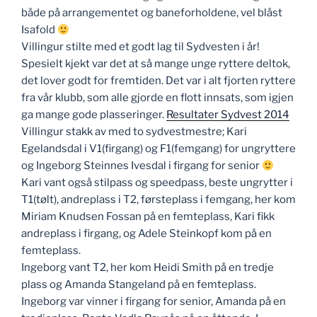
både på arrangementet og baneforholdene, vel blåst
Isafold
Villingur stilte med et godt lag til Sydvesten i år!
Spesielt kjekt var det at så mange unge ryttere deltok,
det lover godt for fremtiden. Det var i alt fjorten ryttere
fra vår klubb, som alle gjorde en flott innsats, som igjen
ga mange gode plasseringer.
Resultater Sydvest 2014
Villingur stakk av med to sydvestmestre; Kari
Egelandsdal i V1(firgang) og F1(femgang) for ungryttere
og Ingeborg Steinnes Ivesdal i firgang for senior
Kari vant også stilpass og speedpass, beste ungrytter i
T1(tølt), andreplass i T2, førsteplass i femgang, her kom
Miriam Knudsen Fossan på en femteplass, Kari fikk
andreplass i firgang, og Adele Steinkopf kom på en
femteplass.
Ingeborg vant T2, her kom Heidi Smith på en tredje
plass og Amanda Stangeland på en femteplass.
Ingeborg var vinner i firgang for senior, Amanda på en