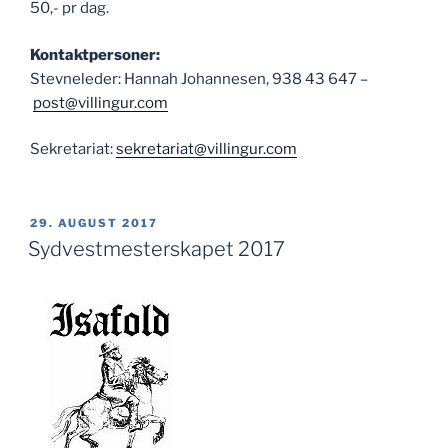
50,- pr dag.
Kontaktpersoner:
Stevneleder: Hannah Johannesen, 938 43 647 –
post@villingur.com
Sekretariat:
sekretariat@villingur.com
PUBLISERT
29. AUGUST 2017
Sydvestmesterskapet 2017