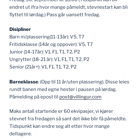
endret ut ifra hvor mange påmeldt, stevnestart kan bli
flyttet til lørdag.) Pass går uansett fredag.
Disipliner
Barn m/plassering(11-13år): V5, T7
Fritidsklasse (14år og oppover): V5, T7
Junior (14-17år): V1, F1, T1, T2, P2
Ungrytter (18-21 år): V1, F1, T1, T2, P2
Senior (21år+): V1, F1, T1, T2, P2
Barneklasse
: (Opp til 11 år/uten plassering). Disse leies
rundt banen med egne hester i pausen på lørdag.
Påmelding på epost til
post@villingur.com
Maks antall startende er 60 ekvipasjer, vi kjører
stevnet fra fredagen så sant det ikke blir få påmeldte.
Tidspunkt kan endre seg alt etter hvor mange
deltagere.