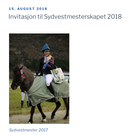
PUBLISERT
15. AUGUST 2018
Invitasjon til Sydvestmesterskapet 2018
Sydvestmester 2017