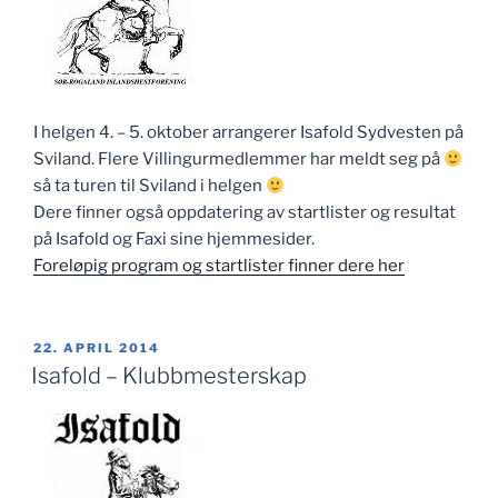
I helgen 4. – 5. oktober arrangerer Isafold Sydvesten på
Sviland. Flere Villingurmedlemmer har meldt seg på
så ta turen til Sviland i helgen
Dere finner også oppdatering av startlister og resultat
på Isafold og Faxi sine hjemmesider.
Foreløpig program og startlister finner dere her
PUBLISERT
22. APRIL 2014
Isafold – Klubbmesterskap