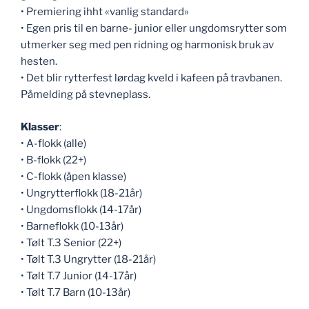
• Premiering ihht «vanlig standard»
• Egen pris til en barne- junior eller ungdomsrytter som
utmerker seg med pen ridning og harmonisk bruk av
hesten.
• Det blir rytterfest lørdag kveld i kafeen på travbanen.
Påmelding på stevneplass.
Klasser
:
• A-flokk (alle)
• B-flokk (22+)
• C-flokk (åpen klasse)
• Ungrytterflokk (18-21år)
• Ungdomsflokk (14-17år)
• Barneflokk (10-13år)
• Tølt T.3 Senior (22+)
• Tølt T.3 Ungrytter (18-21år)
• Tølt T.7 Junior (14-17år)
• Tølt T.7 Barn (10-13år)