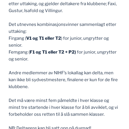
etter uttaking, og gjelder deltakere fra klubbene; Faxi,
Gustur, Isafold og Villingur.
Det utnevnes kombinasjonsvinner sammenlagt etter
uttaking:
Firgang (
V1 og T1 eller T2
) for junior, ungrytter og
senior.
Femgang (
F1 og T1 eller T2 + P2)
for junior, ungrytter
og senior.
Andre medlemmer av NIHF’s lokallag kan delta, men
kan ikke bli sydvestmestere, finalene er kun for de fire
klubbene.
Det må være minst fem påmeldte i hver klasse og
minst tre startende i hver klasse for å bli avviklet, og vi
forbeholder oss retten til å slå sammen klasser.
NB: Deltagere kan bli satt opp på dugnad!