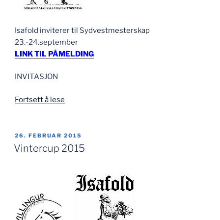
Isafold inviterer til Sydvestmesterskap
23.-24.september
LINK TIL PÅMELDING
INVITASJON
«Sydvestmesterskapet
Fortsett å lese
2017»
PUBLISERT
26. FEBRUAR 2015
Vintercup 2015