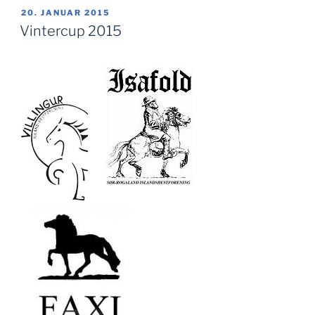
PUBLISERT
20. JANUAR 2015
Vintercup 2015