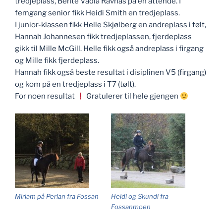
tredjeplass, Bente Vadla Ravnås på en åttende. I
femgang senior fikk Heidi Smith en tredjeplass.
I junior-klassen fikk Helle Skjølberg en andreplass i tølt,
Hannah Johannesen fikk tredjeplassen, fjerdeplass
gikk til Mille McGill. Helle fikk også andreplass i firgang
og Mille fikk fjerdeplass.
Hannah fikk også beste resultat i disiplinen V5 (firgang)
og kom på en tredjeplass i T7 (tølt).
For noen resultat
Gratulerer til hele gjengen
Miriam på Perlan fra Fossan
Heidi og Skundi fra
Fossanmoen