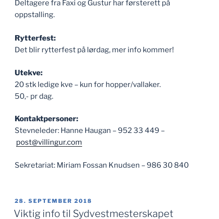
Deltagere fra Faxi og Gustur har førsterett på
oppstalling.
Rytterfest:
Det blir rytterfest på lørdag, mer info kommer!
Utekve:
20 stk ledige kve – kun for hopper/vallaker.
50,- pr dag.
Kontaktpersoner:
Stevneleder: Hanne Haugan – 952 33 449 –
post@villingur.com
Sekretariat: Miriam Fossan Knudsen – 986 30 840
PUBLISERT
28. SEPTEMBER 2018
Viktig info til Sydvestmesterskapet