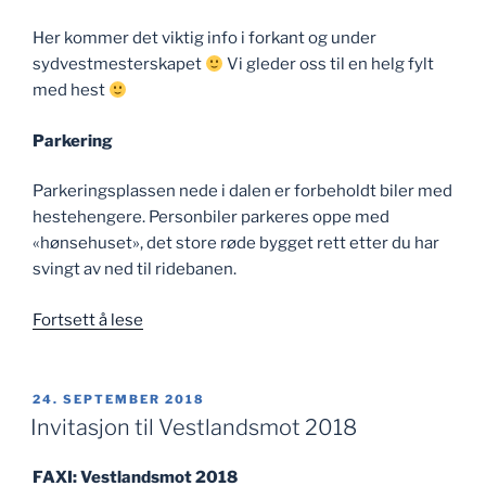
Her kommer det viktig info i forkant og under
sydvestmesterskapet
Vi gleder oss til en helg fylt
med hest
Parkering
Parkeringsplassen nede i dalen er forbeholdt biler med
hestehengere. Personbiler parkeres oppe med
«hønsehuset», det store røde bygget rett etter du har
svingt av ned til ridebanen.
«Viktig
Fortsett å lese
info
til
Sydvestmesterskapet»
PUBLISERT
24. SEPTEMBER 2018
Invitasjon til Vestlandsmot 2018
FAXI: Vestlandsmot 2018