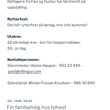
Deltagere fra Faxi og Gustur har førsterett på
oppstalling.
Rytterfest:
Det blir rytterfest på lørdag, mer info kommer!
Utekve:
20 stk ledige kve – kun for hopper/vallaker.
50,- pr dag.
Kontaktpersoner:
Stevneleder: Hanne Haugan – 952 33 449 –
post@villingur.com
Sekretariat: Miriam Fossan Knudsen – 986 30 840
PUBLISERT
20. JUNI 2022
Fin familiehelg hos Isihest