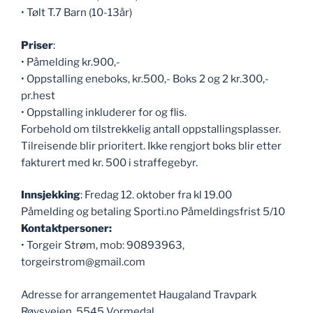
• Tølt T.7 Barn (10-13år)
Priser
:
• Påmelding kr.900,-
• Oppstalling eneboks, kr.500,- Boks 2 og 2 kr.300,-
pr.hest
• Oppstalling inkluderer for og flis.
Forbehold om tilstrekkelig antall oppstallingsplasser.
Tilreisende blir prioritert. Ikke rengjort boks blir etter
fakturert med kr. 500 i straffegebyr.
Innsjekking
: Fredag 12. oktober fra kl 19.00
Påmelding og betaling Sporti.no Påmeldingsfrist 5/10
Kontaktpersoner:
• Torgeir Strøm, mob: 90893963,
torgeirstrom@gmail.com
Adresse for arrangementet Haugaland Travpark
Røysveien, 5545 Vormedal