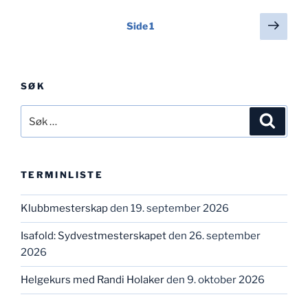
Sidepaginering
Nest
Side
1
side
SØK
Søk
Søk
etter:
TERMINLISTE
Klubbmesterskap
den 19. september 2026
Isafold: Sydvestmesterskapet
den 26. september
2026
Helgekurs med Randi Holaker
den 9. oktober 2026