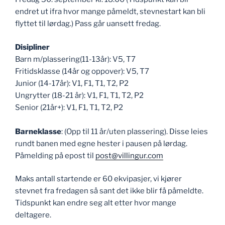
endret ut ifra hvor mange påmeldt, stevnestart kan bli
flyttet til lørdag.) Pass går uansett fredag.
Disipliner
Barn m/plassering(11-13år): V5, T7
Fritidsklasse (14år og oppover): V5, T7
Junior (14-17år): V1, F1, T1, T2, P2
Ungrytter (18-21 år): V1, F1, T1, T2, P2
Senior (21år+): V1, F1, T1, T2, P2
Barneklasse
: (Opp til 11 år/uten plassering). Disse leies
rundt banen med egne hester i pausen på lørdag.
Påmelding på epost til
post@villingur.com
Maks antall startende er 60 ekvipasjer, vi kjører
stevnet fra fredagen så sant det ikke blir få påmeldte.
Tidspunkt kan endre seg alt etter hvor mange
deltagere.