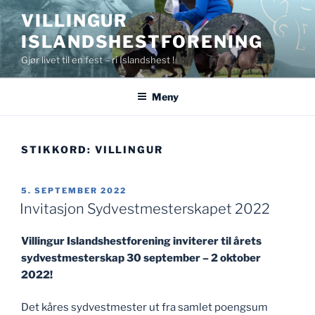
Gå
VILLINGUR
til
ISLANDSHESTFORENING
innhold
Gjør livet til en fest – ri Islandshest !
Meny
STIKKORD:
VILLINGUR
PUBLISERT
5. SEPTEMBER 2022
Invitasjon Sydvestmesterskapet 2022
Villingur Islandshestforening inviterer til årets
sydvestmesterskap 30 september – 2 oktober
2022!
Det kåres sydvestmester ut fra samlet poengsum