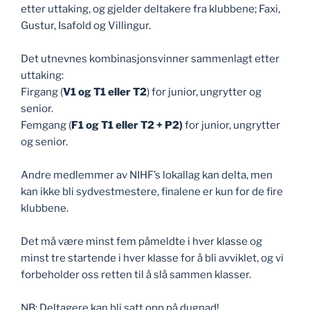
etter uttaking, og gjelder deltakere fra klubbene; Faxi,
Gustur, Isafold og Villingur.
Det utnevnes kombinasjonsvinner sammenlagt etter
uttaking:
Firgang (
V1 og T1 eller T2
) for junior, ungrytter og
senior.
Femgang (
F1 og T1 eller T2 + P2)
for junior, ungrytter
og senior.
Andre medlemmer av NIHF’s lokallag kan delta, men
kan ikke bli sydvestmestere, finalene er kun for de fire
klubbene.
Det må være minst fem påmeldte i hver klasse og
minst tre startende i hver klasse for å bli avviklet, og vi
forbeholder oss retten til å slå sammen klasser.
NB: Deltagere kan bli satt opp på dugnad!