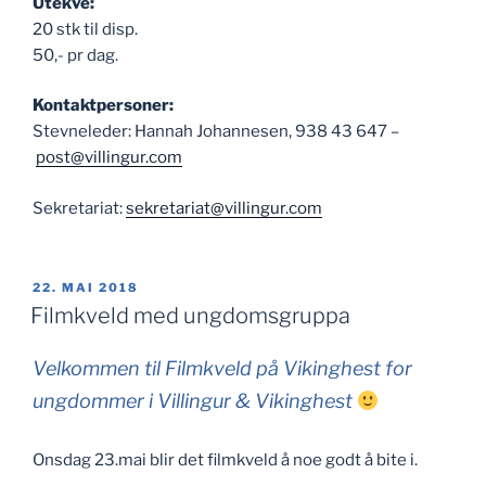
Utekve:
20 stk til disp.
50,- pr dag.
Kontaktpersoner:
Stevneleder: Hannah Johannesen, 938 43 647 –
post@villingur.com
Sekretariat:
sekretariat@villingur.com
PUBLISERT
22. MAI 2018
Filmkveld med ungdomsgruppa
Velkommen til Filmkveld på Vikinghest for
ungdommer i Villingur & Vikinghest
Onsdag 23.mai blir det filmkveld å noe godt å bite i.