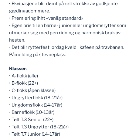
• Ekvipasjene blir dømt på rettstrekke av godkjente
gædingadommere.
• Premiering ihht «vanlig standard»
• Egen pris til en barne- junior eller ungdomsrytter som
utmerker seg med pen ridning og harmonisk bruk av
hesten.
• Det blir rytterfest lørdag kveld i kafeen på travbanen.
Påmelding på stevneplass.
Klasser
:
• A-flokk (alle)
• B-flokk (22+)
• C-flokk (åpen klasse)
• Ungrytterflokk (18-21år)
• Ungdomsflokk (14-17år)
• Barneflokk (10-13år)
• Tølt T.3 Senior (22+)
• Tølt T.3 Ungrytter (18-21år)
• Tølt T.7 Junior (14-17år)