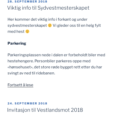
PUBLISERT
28. SEPTEMBER 2018
Viktig info til Sydvestmesterskapet
Her kommer det viktig info i forkant og under
sydvestmesterskapet
Vi gleder oss til en helg fylt
med hest
Parkering
Parkeringsplassen nede i dalen er forbeholdt biler med
hestehengere. Personbiler parkeres oppe med
«hønsehuset», det store røde bygget rett etter du har
svingt av ned til ridebanen.
«Viktig
Fortsett å lese
info
til
Sydvestmesterskapet»
PUBLISERT
24. SEPTEMBER 2018
Invitasjon til Vestlandsmot 2018