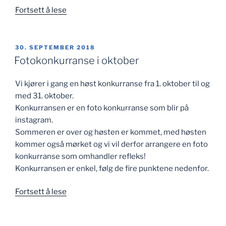
«Invitasjon
Fortsett å lese
til
Vintercup
2018/2019»
PUBLISERT
30. SEPTEMBER 2018
Fotokonkurranse i oktober
Vi kjører i gang en høst konkurranse fra 1. oktober til og
med 31. oktober.
Konkurransen er en foto konkurranse som blir på
instagram.
Sommeren er over og høsten er kommet, med høsten
kommer også mørket og vi vil derfor arrangere en foto
konkurranse som omhandler refleks!
Konkurransen er enkel, følg de fire punktene nedenfor.
«Fotokonkurranse
Fortsett å lese
i
oktober»