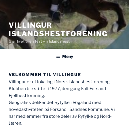
VILLINGUR
ISLANDSHESTFORENING
Gjør livet til en fest – ri Islandshest !
Meny
VELKOMMEN TIL VILLINGUR
Villingur er et lokallag i Norsk Islandshestforening.
Klubben ble stiftet i 1977, den gang kalt Forsand
Fjellhestforening.
Geografisk dekker det Ryfylke i Rogaland med
hovedaktiviteten på Forsand i Sandnes kommune. Vi
har medlemmer fra store deler av Ryfylke og Nord-
Jæren.