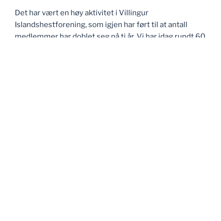
Det har vært en høy aktivitet i Villingur
Islandshestforening, som igjen har ført til at antall
medlemmer har doblet seg på ti år. Vi har idag rundt 60
medlemmer.
Noen av klubbens medlemmer har også flyttet til
Forsand for å bo her på grunn av det store, gode
islandshestmiljøet i denne bygda.
E-POST
post@villingur.com
Drevet av WordPress