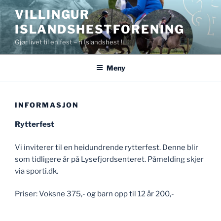
Gå
VILLINGUR
til
ISLANDSHESTFORENING
innhold
Gjør livet til en fest – ri Islandshest !
Meny
INFORMASJON
Rytterfest
Vi inviterer til en heidundrende rytterfest. Denne blir
som tidligere år på Lysefjordsenteret. Påmelding skjer
via sporti.dk.
Priser: Voksne 375,- og barn opp til 12 år 200,-