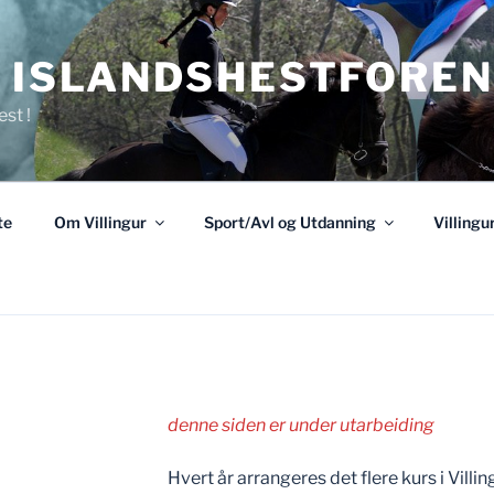
R ISLANDSHESTFOREN
est !
te
Om Villingur
Sport/Avl og Utdanning
Villing
denne siden er under utarbeiding
Hvert år arrangeres det flere kurs i Villin