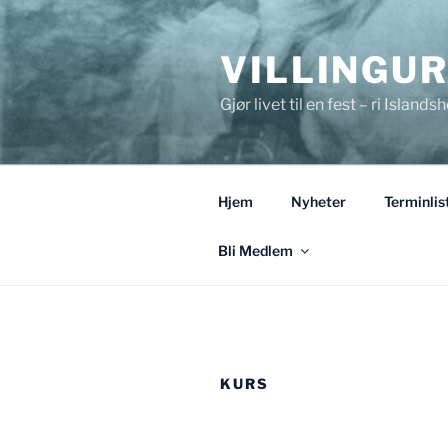
Gå
til
VILLINGU
innhold
Gjør livet til en fest – ri Islandsh
Hjem
Nyheter
Terminlis
Bli Medlem
KURS