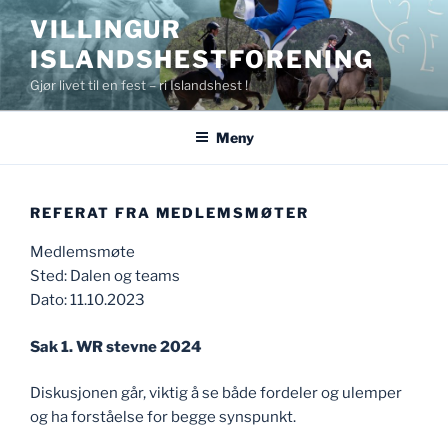
Gå
VILLINGUR
til
ISLANDSHESTFORENING
innhold
Gjør livet til en fest – ri Islandshest !
Meny
REFERAT FRA MEDLEMSMØTER
Medlemsmøte
Sted: Dalen og teams
Dato: 11.10.2023
Sak 1. WR stevne 2024
Diskusjonen går, viktig å se både fordeler og ulemper
og ha forståelse for begge synspunkt.