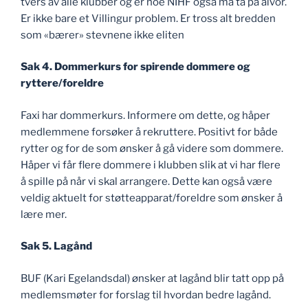
tvers av alle klubber og er noe NIHF også må ta på alvor.
Er ikke bare et Villingur problem. Er tross alt bredden
som «bærer» stevnene ikke eliten
Sak 4. Dommerkurs for spirende dommere og
ryttere/foreldre
Faxi har dommerkurs. Informere om dette, og håper
medlemmene forsøker å rekruttere. Positivt for både
rytter og for de som ønsker å gå videre som dommere.
Håper vi får flere dommere i klubben slik at vi har flere
å spille på når vi skal arrangere. Dette kan også være
veldig aktuelt for støtteapparat/foreldre som ønsker å
lære mer.
Sak 5. Lagånd
BUF (Kari Egelandsdal) ønsker at lagånd blir tatt opp på
medlemsmøter for forslag til hvordan bedre lagånd.