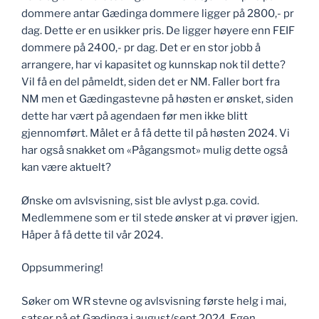
dommere antar Gædinga dommere ligger på 2800,- pr
dag. Dette er en usikker pris. De ligger høyere enn FEIF
dommere på 2400,- pr dag. Det er en stor jobb å
arrangere, har vi kapasitet og kunnskap nok til dette?
Vil få en del påmeldt, siden det er NM. Faller bort fra
NM men et Gædingastevne på høsten er ønsket, siden
dette har vært på agendaen før men ikke blitt
gjennomført. Målet er å få dette til på høsten 2024. Vi
har også snakket om «Pågangsmot» mulig dette også
kan være aktuelt?
Ønske om avlsvisning, sist ble avlyst p.ga. covid.
Medlemmene som er til stede ønsker at vi prøver igjen.
Håper å få dette til vår 2024.
Oppsummering!
Søker om WR stevne og avlsvisning første helg i mai,
satser på et Gædinga i august/sept 2024. Egen