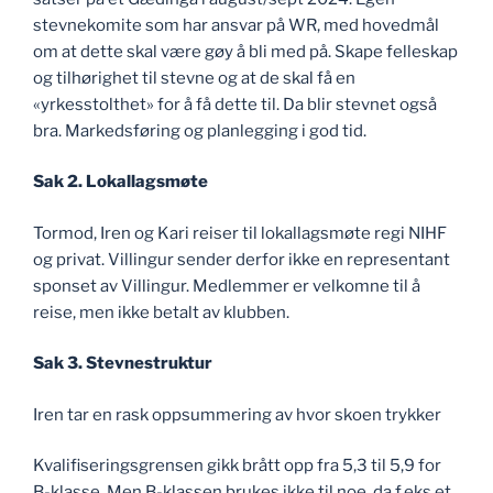
stevnekomite som har ansvar på WR, med hovedmål
om at dette skal være gøy å bli med på. Skape felleskap
og tilhørighet til stevne og at de skal få en
«yrkesstolthet» for å få dette til. Da blir stevnet også
bra. Markedsføring og planlegging i god tid.
Sak 2. Lokallagsmøte
Tormod, Iren og Kari reiser til lokallagsmøte regi NIHF
og privat. Villingur sender derfor ikke en representant
sponset av Villingur. Medlemmer er velkomne til å
reise, men ikke betalt av klubben.
Sak 3. Stevnestruktur
Iren tar en rask oppsummering av hvor skoen trykker
Kvalifiseringsgrensen gikk brått opp fra 5,3 til 5,9 for
B-klasse. Men B-klassen brukes ikke til noe, da f.eks et