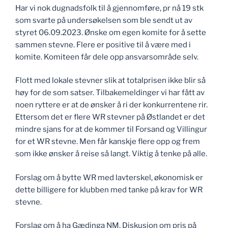
Har vi nok dugnadsfolk til å gjennomføre, pr nå 19 stk
som svarte på undersøkelsen som ble sendt ut av
styret 06.09.2023. Ønske om egen komite for å sette
sammen stevne. Flere er positive til å være med i
komite. Komiteen får dele opp ansvarsområde selv.
Flott med lokale stevner slik at totalprisen ikke blir så
høy for de som satser. Tilbakemeldinger vi har fått av
noen ryttere er at de ønsker å ri der konkurrentene rir.
Ettersom det er flere WR stevner på Østlandet er det
mindre sjans for at de kommer til Forsand og Villingur
for et WR stevne. Men får kanskje flere opp og frem
som ikke ønsker å reise så langt. Viktig å tenke på alle.
Forslag om å bytte WR med lavterskel, økonomisk er
dette billigere for klubben med tanke på krav for WR
stevne.
Forslag om å ha Gædinga NM. Diskusjon om pris på