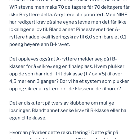
WR stevne men maks 70 deltagere får 70 deltagere får
ikke B-ryttere delta. A-ryttere blir prioritert. Men NIHF
har redigert krav på sine egne stevne men det får ikke
lokallagene lov til. Bland annet Pinsestevnet der A-
ryttere hadde kvalifiseringskrav til 6,0 som bare et 0,1
poeng høyere enn B-kravet.
Det oppleves også at A-ryttere melder seg på i B-
klasser for å «sikre» seg en finaleplass. Hvem plukker
opp de som har ridd i fritidsklasse (T7 og V5) til over
4,5 mer enn 3 ganger? Bør vi ha et system som plukker
opp og sikrer at ryttere rir i de klassene de tilhører?
Det er diskutert på tvers av klubbene om mulige
løsninger. Blandt annet senke krav til B-klasse eller ha
egen Eliteklasse.
Hvordan påvirker dette rekruttering? Dette går på