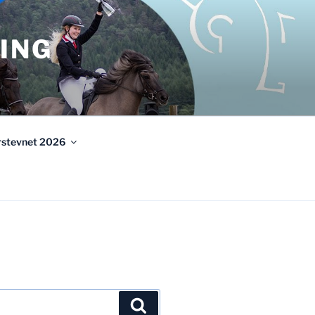
ING
urstevnet 2026
Søk