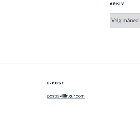
ARKIV
Arkiv
E-POST
post@villingur.com