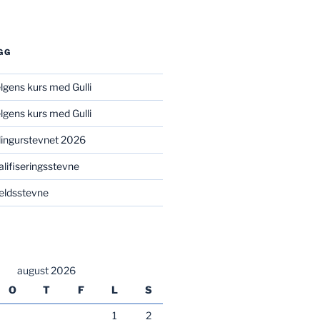
GG
elgens kurs med Gulli
elgens kurs med Gulli
illingurstevnet 2026
valifiseringsstevne
kveldsstevne
august 2026
O
T
F
L
S
1
2