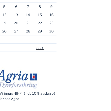
5
6
7
8
9
12
13
14
15
16
19
20
21
22
23
26
27
28
29
30
sep »
illingur/NIHF får du 10% avslag på
ler hos Agria