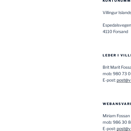
KONTONUMME
Villingur Isla
Espedalsvegen
4110 Forsand
LEDER I VIL
Brit Marit Fos
mob: 980 73 
E-post:
post@vi
WEBANSVAR
Miriam Fossan
mob: 986 30 
E-post:
post@vi