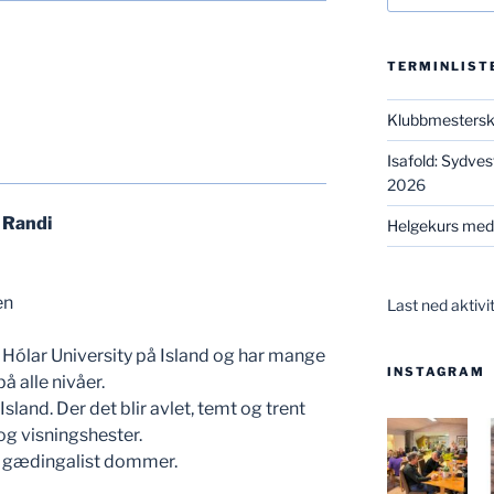
TERMINLIST
Klubbmesters
Isafold: Sydve
2026
 Randi
Helgekurs med
en
Last ned aktivi
a Hólar University på Island og har mange
INSTAGRAM
å alle nivåer.
land. Der det blir avlet, temt og trent
og visningshester.
g gædingalist dommer.