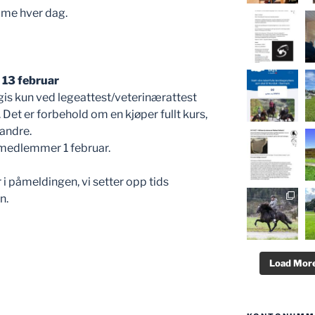
time hver dag.
 13 februar
is kun ved legeattest/veterinærattest
 Det er forbehold om en kjøper fullt kurs,
 andre.
r medlemmer 1 februar.
 i påmeldingen, vi setter opp tids
n.
Load More.