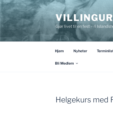
Gå
til
VILLINGU
innhold
Gjør livet til en fest – ri Islandsh
Hjem
Nyheter
Terminlis
Bli Medlem
Helgekurs med R