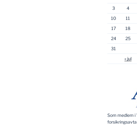
3
4
10
11
17
18
24
25
31
« jul
Som medlem i V
forsikringsavta