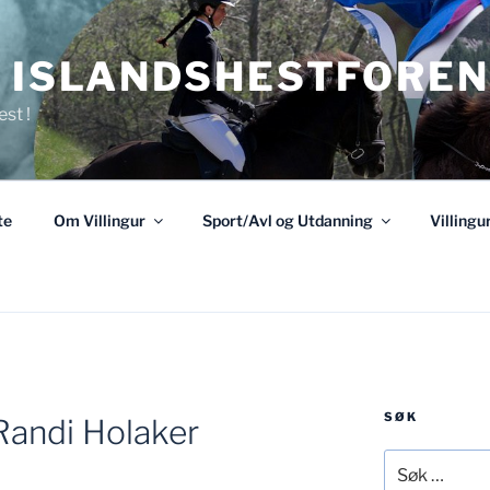
R ISLANDSHESTFOREN
est !
te
Om Villingur
Sport/Avl og Utdanning
Villing
SØK
andi Holaker
Søk
etter: