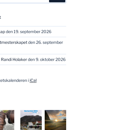
E
kap
den 19. september 2026
stmesterskapet
den 26. september
 Randi Holaker
den 9. oktober 2026
tetskalenderen i
iCal