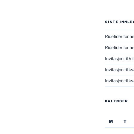
SISTE INNLE
Ridetider for h
Ridetider for h
Invitasjon til V
Invitasjon til k
Invitasjon til 
KALENDER
M
T