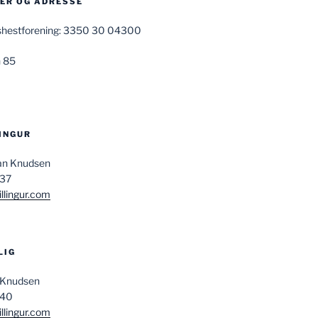
R OG ADRESSE
ndshestforening: 3350 30 04300
 85
LINGUR
san Knudsen
037
llingur.com
LIG
 Knudsen
840
llingur.com