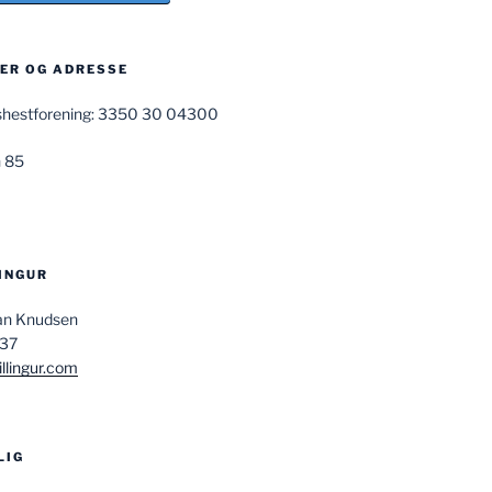
R OG ADRESSE
ndshestforening: 3350 30 04300
 85
LINGUR
san Knudsen
037
llingur.com
LIG