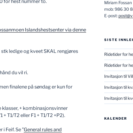
0 for hest nummer to.
Miriam Fossan
mob: 986 30 
E-post:
post@vi
ossanmoen Islandshestsenter via denne
SISTE INNLE
0 stk ledige og kveet SKAL rengjøres
Ridetider for h
Ridetider for h
ånd du vil ri.
Invitasjon til V
 men finalene på søndag er kun for
Invitasjon til k
Invitasjon til 
e klasser, + kombinasjonsvinner
 + T1/T2 eller F1 + T1/T2 +P2).
KALENDER
 i Feif. Se ”
General rules and