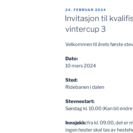
PUBLISERT
24. FEBRUAR 2024
Invitasjon til kvali
vintercup 3
Velkommen til årets første ste
Dato:
10 mars 2024
Sted:
Ridebanen i dalen
Stevnestart:
Søndag kl. 10.00 (Kan bli endre
Innsjekk:
fra kl. 09.00, det er
ingen hester skal tas av hestehe