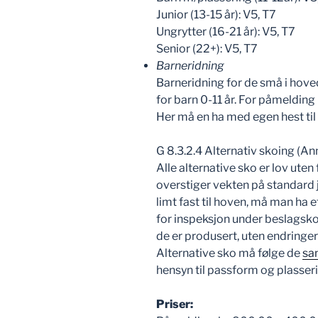
Junior (13-15 år): V5, T7
Ungrytter (16-21 år): V5, T7
Senior (22+): V5, T7
Barneridning
Barneridning for de små i hove
for barn 0-11 år. For påmelding
Her må en ha med egen hest til
G 8.3.2.4 Alternativ skoing (An
Alle alternative sko er lov uten
overstiger vekten på standard 
limt fast til hoven, må man ha 
for inspeksjon under beslagsko
de er produsert, uten endringer
Alternative sko må følge de
sa
hensyn til passform og plasser
Priser: