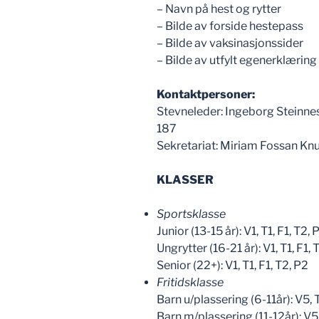
– Navn på hest og rytter
– Bilde av forside hestepass
– Bilde av vaksinasjonssider
– Bilde av utfylt egenerklæring
Kontaktpersoner:
Stevneleder: Ingeborg Steinnes
187
Sekretariat: Miriam Fossan Kn
KLASSER
Sportsklasse
Junior (13-15 år): V1, T1, F1, T2, 
Ungrytter (16-21 år): V1, T1, F1, 
Senior (22+): V1, T1, F1, T2, P2
Fritidsklasse
Barn u/plassering (6-11år): V5, 
Barn m/plassering (11-12år): V5