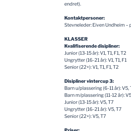
endret).
Kontaktpersoner:
Stevneleder: Eiven Undheim – 
KLASSER
Kvalifiserende disipliner:
Junior (13-15 år): V1, T1, F1, T2
Ungrytter (16-21 år): V1, T1, F1
Senior (22+): V1, T1, F1, T2
Disipliner vintercup 3:
Barn u/plassering (6-11 år): V5,
Barn m/plassering (11-12 år): V
Junior (13-15 år): V5, T7
Ungrytter (16-21 år): V5, T7
Senior (22+): V5, T7
Priser: