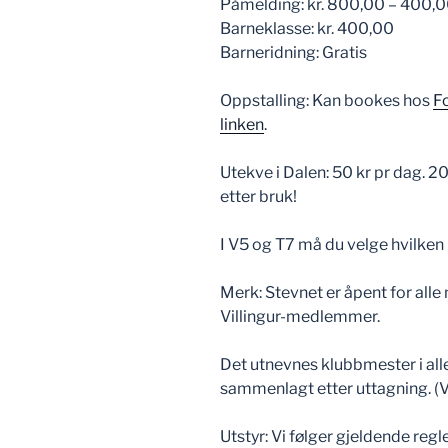
Påmelding: kr. 800,00 – 400,0
Barneklasse: kr. 400,00
Barneridning: Gratis
Oppstalling: Kan bookes hos
F
linken
.
Utekve i Dalen: 50 kr pr dag. 2
etter bruk!
I V5 og T7 må du velge hvilken h
Merk: Stevnet er åpent for alle
Villingur-medlemmer.
Det utnevnes klubbmester i all
sammenlagt etter uttagning. (V1
Utstyr: Vi følger gjeldende regler