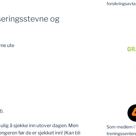
forsikringsavta
fiseringsstevne og
vne ute
t).
 mulig å sjekke inn utover dagen. Men
Som medlem i Vi
ngeren før de er sjekket inn! (Kan bli
treningssenter