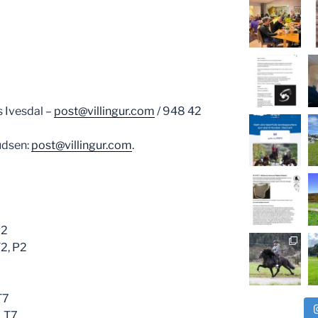
 Ivesdal –
post@villingur.com
/ 948 42
udsen:
post@villingur.com
.
P2
T2, P2
T7
, T7