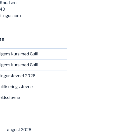
 Knudsen
840
llingur.com
GG
elgens kurs med Gulli
elgens kurs med Gulli
illingurstevnet 2026
valifiseringsstevne
kveldsstevne
august 2026