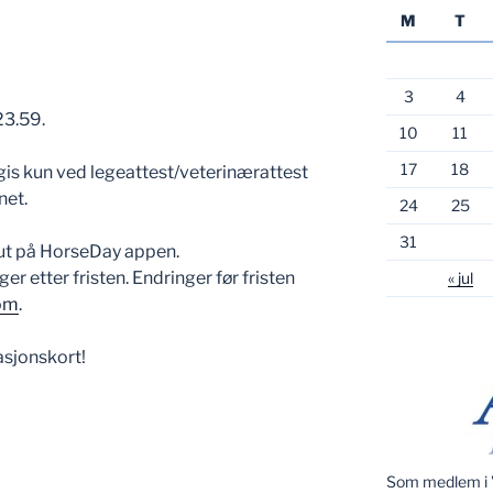
M
T
3
4
23.59.
10
11
17
18
is kun ved legeattest/veterinærattest
net.
24
25
31
 ut på HorseDay appen.
er etter fristen. Endringer før fristen
« jul
com
.
sjonskort!
Som medlem i V