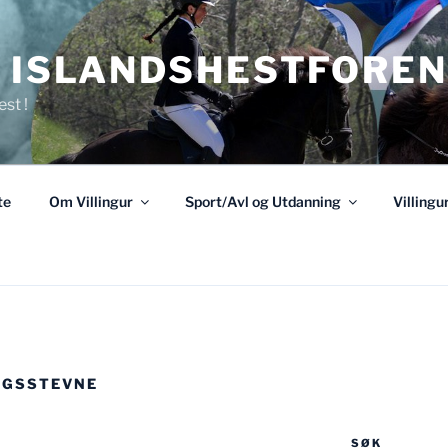
R ISLANDSHESTFOREN
est !
te
Om Villingur
Sport/Avl og Utdanning
Villing
NGSSTEVNE
SØK