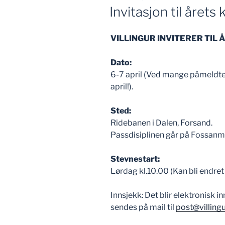
Invitasjon til året
VILLINGUR INVITERER TI
Dato:
6-7 april (Ved mange påmeldte k
april!).
Sted:
Ridebanen i Dalen, Forsand.
Passdisiplinen går på Fossanm
Stevnestart:
Lørdag kl.10.00 (Kan bli endre
Innsjekk: Det blir elektronisk
sendes på mail til
post@villing