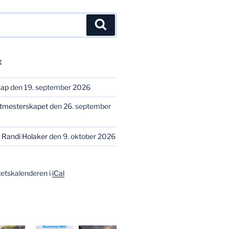
Søk
E
kap
den 19. september 2026
stmesterskapet
den 26. september
 Randi Holaker
den 9. oktober 2026
tetskalenderen i
iCal