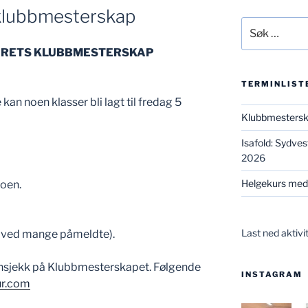
s klubbmesterskap
Søk
etter:
L ÅRETS KLUBBMESTERSKAP
TERMINLIST
an noen klasser bli lagt til fredag 5
Klubbmesters
Isafold: Sydve
2026
Helgekurs med
oen.
Last ned aktivi
t ved mange påmeldte).
 innsjekk på Klubbmesterskapet. Følgende
INSTAGRAM
ur.com