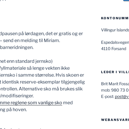
KONTONUMME
Villingur Isla
dpausen på lørdagen, det er gratis og er
 – send en melding til Miriam.
Espedalsvegen
 barneridningen.
4110 Forsand
net enn standard jernsko)
 fyllmateriale så lenge vekten ikke
LEDER I VIL
jernsko i samme størrelse. Hvis skoen er
et identisk reserve-eksemplar tilgjengelig
Brit Marit Fos
ntrollen. Alternative sko må brukes slik
mob: 980 73 
/modifiseringer.
E-post:
post@vi
mme reglene som vanlige sko
med
ing på hoven.
WEBANSVAR