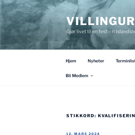
Gå
til
VILLINGU
innhold
Gjør livet til en fest – ri Islandsh
Hjem
Nyheter
Terminlis
Bli Medlem
STIKKORD:
KVALIFISERI
PUBLISERT
12. MARS 2024