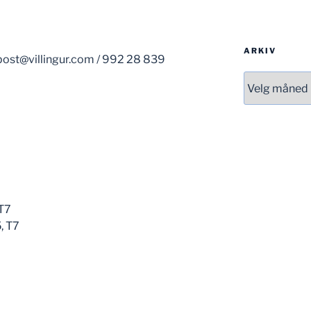
ARKIV
post@villingur.com / 992 28 839
Arkiv
 T7
5, T7