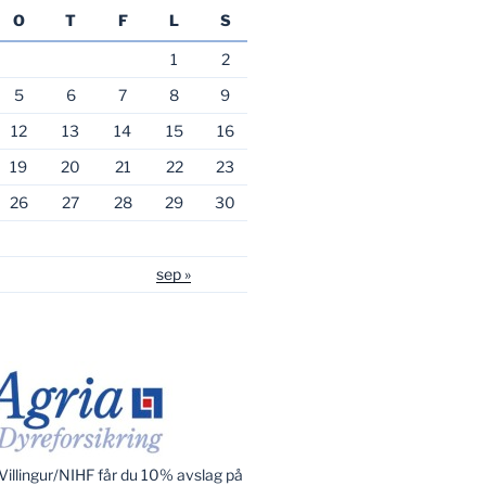
O
T
F
L
S
1
2
5
6
7
8
9
12
13
14
15
16
19
20
21
22
23
26
27
28
29
30
sep »
illingur/NIHF får du 10% avslag på