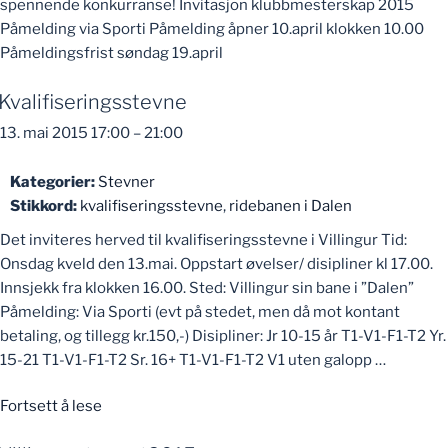
spennende konkurranse! Invitasjon klubbmesterskap 2015
Påmelding via Sporti Påmelding åpner 10.april klokken 10.00
Påmeldingsfrist søndag 19.april
Kvalifiseringsstevne
13. mai 2015 17:00
–
21:00
Kategorier:
Stevner
Stikkord:
kvalifiseringsstevne
,
ridebanen i Dalen
Det inviteres herved til kvalifiseringsstevne i Villingur Tid:
Onsdag kveld den 13.mai. Oppstart øvelser/ disipliner kl 17.00.
Innsjekk fra klokken 16.00. Sted: Villingur sin bane i ”Dalen”
Påmelding: Via Sporti (evt på stedet, men då mot kontant
betaling, og tillegg kr.150,-) Disipliner: Jr 10-15 år T1-V1-F1-T2 Yr.
15-21 T1-V1-F1-T2 Sr. 16+ T1-V1-F1-T2 V1 uten galopp …
«Kvalifiseringsstevne»
Fortsett å lese