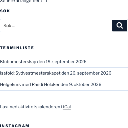
Senere arrangement
→
SØK
Søk
Sø
etter:
TERMINLISTE
Klubbmesterskap
den 19. september 2026
Isafold: Sydvestmesterskapet
den 26. september 2026
Helgekurs med Randi Holaker
den 9. oktober 2026
Last ned aktivitetskalenderen i
iCal
INSTAGRAM