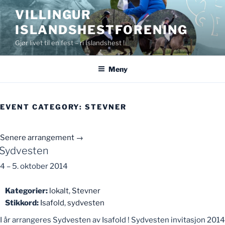
Gå
VILLINGUR
til
ISLANDSHESTFORENING
innhold
Gjør livet til en fest – ri Islandshest !
Meny
EVENT CATEGORY:
STEVNER
Senere arrangement
→
Sydvesten
4
–
5. oktober 2014
Kategorier:
lokalt
,
Stevner
Stikkord:
Isafold
,
sydvesten
I år arrangeres Sydvesten av Isafold ! Sydvesten invitasjon 2014