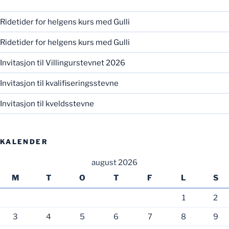
Ridetider for helgens kurs med Gulli
Ridetider for helgens kurs med Gulli
Invitasjon til Villingurstevnet 2026
Invitasjon til kvalifiseringsstevne
Invitasjon til kveldsstevne
KALENDER
august 2026
M
T
O
T
F
L
S
1
2
3
4
5
6
7
8
9