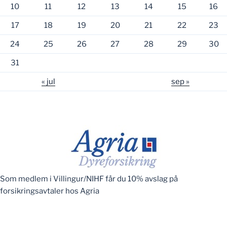
10
11
12
13
14
15
16
17
18
19
20
21
22
23
24
25
26
27
28
29
30
31
« jul
sep »
Som medlem i Villingur/NIHF får du 10% avslag på
forsikringsavtaler hos Agria