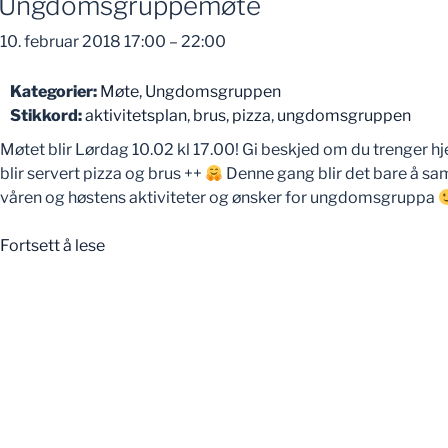
Ungdomsgruppemøte
10. februar 2018 17:00
–
22:00
Kategorier:
Møte
,
Ungdomsgruppen
Stikkord:
aktivitetsplan
,
brus
,
pizza
,
ungdomsgruppen
Møtet blir Lørdag 10.02 kl 17.00! Gi beskjed om du trenger 
blir servert pizza og brus ++
Denne gang blir det bare å sam
våren og høstens aktiviteter og ønsker for ungdomsgruppa
«Ungdomsgruppemøte»
Fortsett å lese