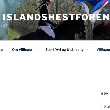
R ISLANDSHESTFOREN
est !
te
Om Villingur
Sport/Avl og Utdanning
Villing
SØK
Søk
etter