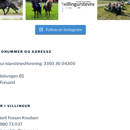
Follow on Instagram
TONUMMER OG ADRESSE
ngur Islandshestforening: 3350 30 04300
dalsvegen 85
 Forsand
R I VILLINGUR
Marit Fossan Knudsen
 980 73 037