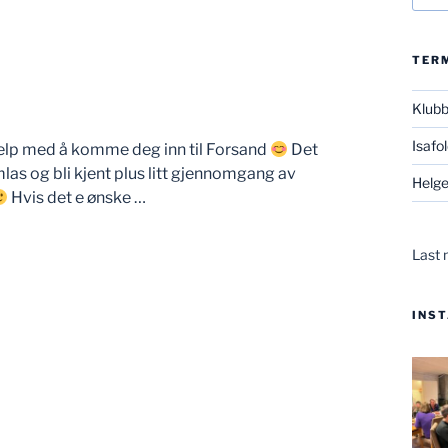
TER
Klub
Isafo
hjelp med å komme deg inn til Forsand
Det
las og bli kjent plus litt gjennomgang av
Helge
Hvis det e ønske …
Last 
INS