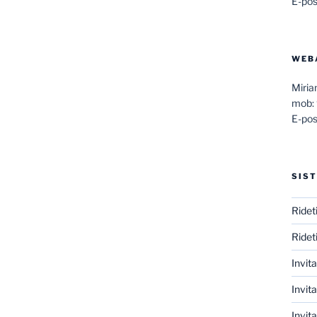
E-pos
WEB
Miri
mob:
E-pos
SIST
Ridet
Ridet
Invit
Invita
Invit