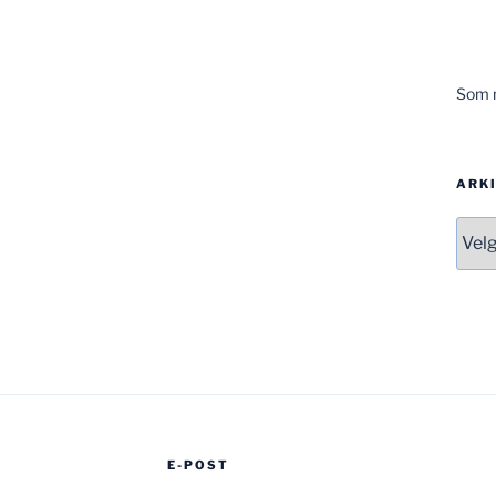
Som m
ARK
Arki
E-POST