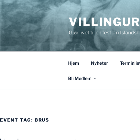
Gå
til
VILLINGU
innhold
Gjør livet til en fest – ri Islandsh
Hjem
Nyheter
Terminlis
Bli Medlem
EVENT TAG:
BRUS