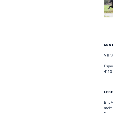
KON
Villi
Espe
4110
LEDE
Brit 
mob: