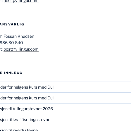
t:
post@villingur.com
ANSVARLIG
am Fossan Knudsen
 986 30 840
t:
post@villingur.com
E INNLEGG
ider for helgens kurs med Gulli
ider for helgens kurs med Gulli
asjon til Villingurstevnet 2026
sjon til kvalifiseringsstevne
asjon til kveldsstevne