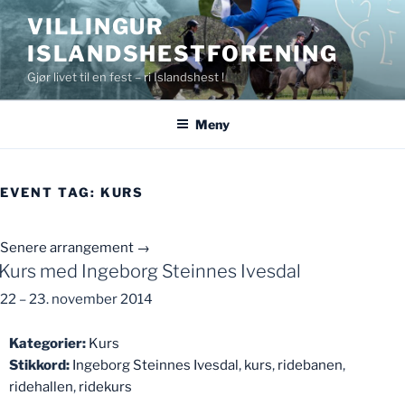
Gå
VILLINGUR
til
ISLANDSHESTFORENING
innhold
Gjør livet til en fest – ri Islandshest !
Meny
EVENT TAG:
KURS
Senere arrangement
→
Kurs med Ingeborg Steinnes Ivesdal
22
–
23. november 2014
Kategorier:
Kurs
Stikkord:
Ingeborg Steinnes Ivesdal
,
kurs
,
ridebanen
,
ridehallen
,
ridekurs