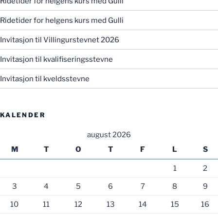
Ridetider for helgens kurs med Gulli
Ridetider for helgens kurs med Gulli
Invitasjon til Villingurstevnet 2026
Invitasjon til kvalifiseringsstevne
Invitasjon til kveldsstevne
KALENDER
august 2026
M
T
O
T
F
L
S
1
2
3
4
5
6
7
8
9
10
11
12
13
14
15
16