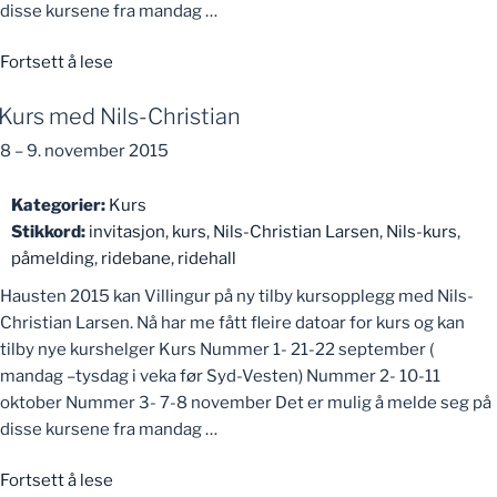
disse kursene fra mandag …
«Kurs
Fortsett å lese
med
Kurs med Nils-Christian
Nils-
Christian»
8
–
9. november 2015
Kategorier:
Kurs
Stikkord:
invitasjon
,
kurs
,
Nils-Christian Larsen
,
Nils-kurs
,
påmelding
,
ridebane
,
ridehall
Hausten 2015 kan Villingur på ny tilby kursopplegg med Nils-
Christian Larsen. Nå har me fått fleire datoar for kurs og kan
tilby nye kurshelger Kurs Nummer 1- 21-22 september (
mandag –tysdag i veka før Syd-Vesten) Nummer 2- 10-11
oktober Nummer 3- 7-8 november Det er mulig å melde seg på
disse kursene fra mandag …
«Kurs
Fortsett å lese