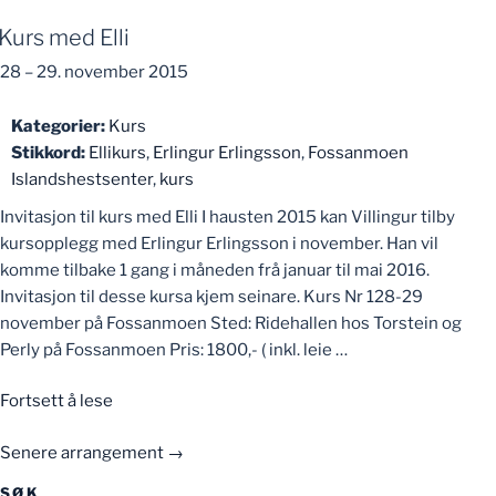
med
Kurs med Elli
Nils-
Christian»
28
–
29. november 2015
Kategorier:
Kurs
Stikkord:
Ellikurs
,
Erlingur Erlingsson
,
Fossanmoen
Islandshestsenter
,
kurs
Invitasjon til kurs med Elli I hausten 2015 kan Villingur tilby
kursopplegg med Erlingur Erlingsson i november. Han vil
komme tilbake 1 gang i måneden frå januar til mai 2016.
Invitasjon til desse kursa kjem seinare. Kurs Nr 128-29
november på Fossanmoen Sted: Ridehallen hos Torstein og
Perly på Fossanmoen Pris: 1800,- ( inkl. leie …
«Kurs
Fortsett å lese
med
Senere arrangement
→
Elli»
SØK