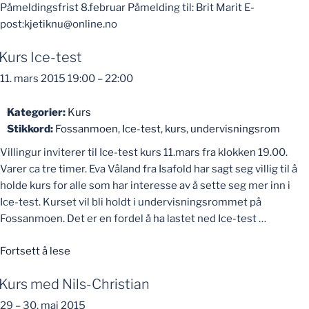
Påmeldingsfrist 8.februar Påmelding til: Brit Marit E-
post:kjetiknu@online.no
Kurs Ice-test
11. mars 2015 19:00
–
22:00
Kategorier:
Kurs
Stikkord:
Fossanmoen
,
Ice-test
,
kurs
,
undervisningsrom
Villingur inviterer til Ice-test kurs 11.mars fra klokken 19.00.
Varer ca tre timer. Eva Våland fra Isafold har sagt seg villig til å
holde kurs for alle som har interesse av å sette seg mer inn i
Ice-test. Kurset vil bli holdt i undervisningsrommet på
Fossanmoen. Det er en fordel å ha lastet ned Ice-test …
«Kurs
Fortsett å lese
Ice-
Kurs med Nils-Christian
test»
29
–
30. mai 2015