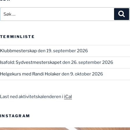
Søk
Sø
etter:
TERMINLISTE
Klubbmesterskap
den 19. september 2026
Isafold: Sydvestmesterskapet
den 26. september 2026
Helgekurs med Randi Holaker
den 9. oktober 2026
Last ned aktivitetskalenderen i
iCal
INSTAGRAM