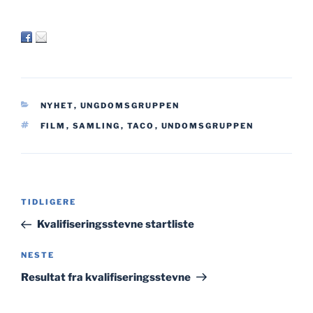
KATEGORIER
NYHET
,
UNGDOMSGRUPPEN
STIKKORD
FILM
,
SAMLING
,
TACO
,
UNDOMSGRUPPEN
Innleggsnavigasjon
Forrige
TIDLIGERE
innlegg
Kvalifiseringsstevne startliste
Neste
NESTE
innlegg
Resultat fra kvalifiseringsstevne