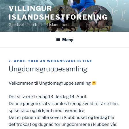
Gå
VILLINGUR
til
ISLANDSHESTFORENING
innhold
Gjør livet til en fest – ri Islandshest !
Meny
PUBLISERT
7. APRIL 2018
AV
WEBANSVARLIG TINE
Ungdomsgruppesamling
Velkommen til Ungdomsgruppe samling
Det vil være fredag 13- lørdag 14. April.
Denne gangen skal vi samles fredag kveld for å se film,
spise taco og bli kjent med hverandre.
Det er planen at alle sover i klubbhuset og lørdag blir
det frokost og dugnad for ungdommene i klubben vår.