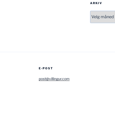
ARKIV
Arkiv
E-POST
post@villingur.com