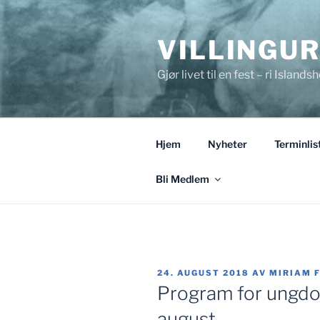
Gå
til
VILLINGU
innhold
Gjør livet til en fest – ri Islandsh
Hjem
Nyheter
Terminlis
Bli Medlem
PUBLISERT
24. AUGUST 2018
AV
MIRIAM 
Program for ungd
august