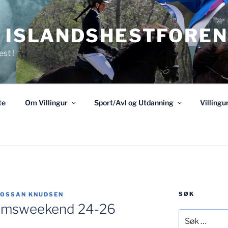
R ISLANDSHESTFOREN
est !
te
Om Villingur
Sport/Avl og Utdanning
Villing
SØK
FOSSAN KNUDSEN
omsweekend 24-26
Søk
etter: