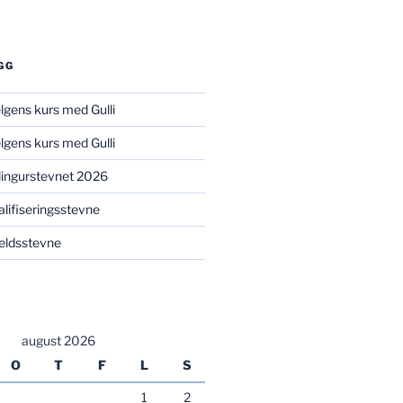
GG
elgens kurs med Gulli
elgens kurs med Gulli
illingurstevnet 2026
valifiseringsstevne
kveldsstevne
august 2026
O
T
F
L
S
1
2