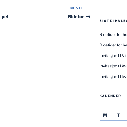
NESTE
Neste
innlegg
kapet
Ridetur
SISTE INNLE
Ridetider for h
Ridetider for h
Invitasjon til V
Invitasjon til k
Invitasjon til 
KALENDER
M
T