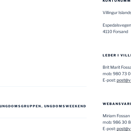
KONTONUMME
Villingur Isla
Espedalsvegen
4110 Forsand
LEDER I VIL
Brit Marit Fos
mob: 980 73 
E-post:
post@vi
WEBANSVAR
UNGDOMSGRUPPEN
,
UNGDOMSWEEKEND
Miriam Fossan
mob: 986 30 
E-post:
post@vi