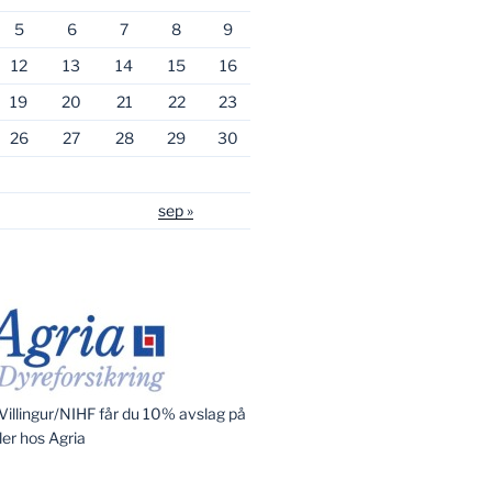
5
6
7
8
9
12
13
14
15
16
19
20
21
22
23
26
27
28
29
30
sep »
illingur/NIHF får du 10% avslag på
ler hos Agria