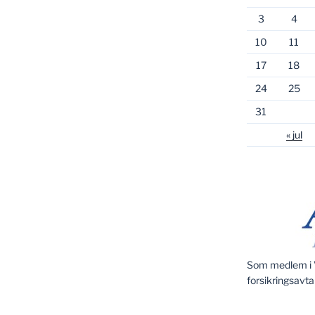
3
4
10
11
17
18
24
25
31
« jul
Som medlem i V
forsikringsavta