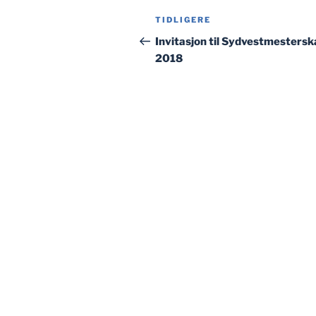
Innleggsnavigasjon
Forrige
TIDLIGERE
innlegg
Invitasjon til Sydvestmesters
2018