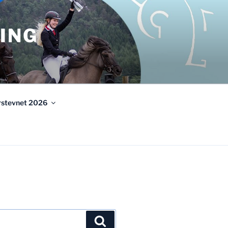
ING
urstevnet 2026
Søk