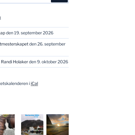
E
kap
den 19. september 2026
stmesterskapet
den 26. september
 Randi Holaker
den 9. oktober 2026
tetskalenderen i
iCal