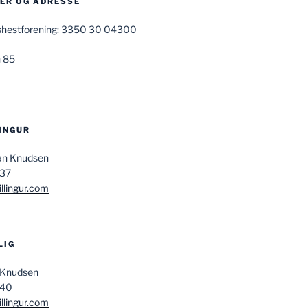
R OG ADRESSE
ndshestforening: 3350 30 04300
 85
LINGUR
san Knudsen
037
llingur.com
LIG
 Knudsen
840
llingur.com