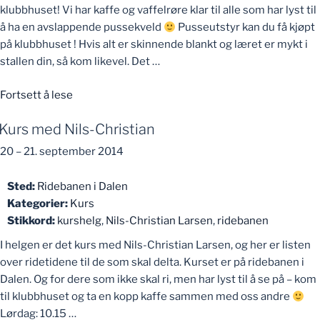
klubbhuset! Vi har kaffe og vaffelrøre klar til alle som har lyst til
å ha en avslappende pussekveld
Pusseutstyr kan du få kjøpt
på klubbhuset ! Hvis alt er skinnende blankt og læret er mykt i
stallen din, så kom likevel. Det …
«Salpuss
Fortsett å lese
og
Kurs med Nils-Christian
kaffekos»
20
–
21. september 2014
Sted:
Ridebanen i Dalen
Kategorier:
Kurs
Stikkord:
kurshelg
,
Nils-Christian Larsen
,
ridebanen
I helgen er det kurs med Nils-Christian Larsen, og her er listen
over ridetidene til de som skal delta. Kurset er på ridebanen i
Dalen. Og for dere som ikke skal ri, men har lyst til å se på – kom
til klubbhuset og ta en kopp kaffe sammen med oss andre
Lørdag: 10.15 …