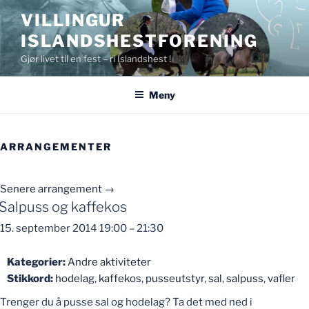
Gå
VILLINGUR
til
ISLANDSHESTFORENING
innhold
Gjør livet til en fest – ri Islandshest !
Meny
ARRANGEMENTER
Senere arrangement
→
Salpuss og kaffekos
15. september 2014 19:00
–
21:30
Kategorier:
Andre aktiviteter
Stikkord:
hodelag
,
kaffekos
,
pusseutstyr
,
sal
,
salpuss
,
vafler
Trenger du å pusse sal og hodelag? Ta det med ned i