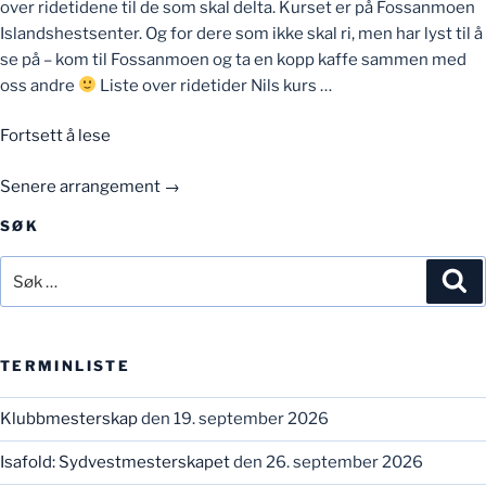
over ridetidene til de som skal delta. Kurset er på Fossanmoen
Islandshestsenter. Og for dere som ikke skal ri, men har lyst til å
se på – kom til Fossanmoen og ta en kopp kaffe sammen med
oss andre
Liste over ridetider Nils kurs …
«Kurs
Fortsett å lese
med
Senere arrangement
→
NIls-
Christian»
SØK
Søk
Sø
etter:
TERMINLISTE
Klubbmesterskap
den 19. september 2026
Isafold: Sydvestmesterskapet
den 26. september 2026