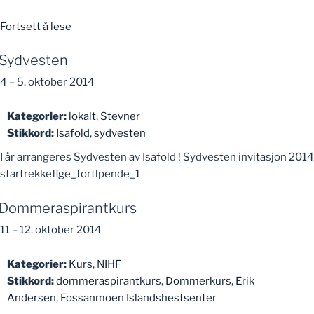
«Kurs
Fortsett å lese
med
Sydvesten
Nils-
Christian»
4
–
5. oktober 2014
Kategorier:
lokalt
,
Stevner
Stikkord:
Isafold
,
sydvesten
I år arrangeres Sydvesten av Isafold ! Sydvesten invitasjon 2014
startrekkeflge_fortlpende_1
Dommeraspirantkurs
11
–
12. oktober 2014
Kategorier:
Kurs
,
NIHF
Stikkord:
dommeraspirantkurs
,
Dommerkurs
,
Erik
Andersen
,
Fossanmoen Islandshestsenter