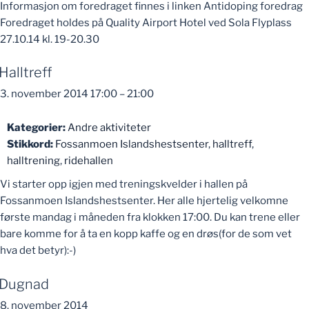
Informasjon om foredraget finnes i linken Antidoping foredrag
Foredraget holdes på Quality Airport Hotel ved Sola Flyplass
27.10.14 kl. 19-20.30
Halltreff
3. november 2014 17:00
–
21:00
Kategorier:
Andre aktiviteter
Stikkord:
Fossanmoen Islandshestsenter
,
halltreff
,
halltrening
,
ridehallen
Vi starter opp igjen med treningskvelder i hallen på
Fossanmoen Islandshestsenter. Her alle hjertelig velkomne
første mandag i måneden fra klokken 17:00. Du kan trene eller
bare komme for å ta en kopp kaffe og en drøs(for de som vet
hva det betyr):-)
Dugnad
8. november 2014