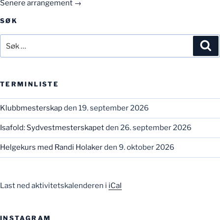
Senere arrangement
→
SØK
Søk
Sø
etter:
TERMINLISTE
Klubbmesterskap
den 19. september 2026
Isafold: Sydvestmesterskapet
den 26. september 2026
Helgekurs med Randi Holaker
den 9. oktober 2026
Last ned aktivitetskalenderen i
iCal
INSTAGRAM