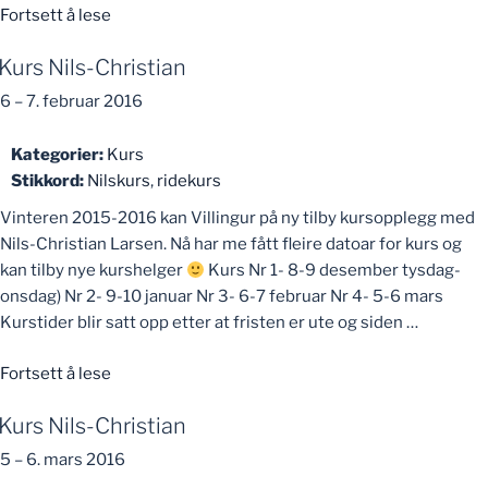
«Kurs
Fortsett å lese
Nils-
Kurs Nils-Christian
Christian»
6
–
7. februar 2016
Kategorier:
Kurs
Stikkord:
Nilskurs
,
ridekurs
Vinteren 2015-2016 kan Villingur på ny tilby kursopplegg med
Nils-Christian Larsen. Nå har me fått fleire datoar for kurs og
kan tilby nye kurshelger
Kurs Nr 1- 8-9 desember tysdag-
onsdag) Nr 2- 9-10 januar Nr 3- 6-7 februar Nr 4- 5-6 mars
Kurstider blir satt opp etter at fristen er ute og siden …
«Kurs
Fortsett å lese
Nils-
Kurs Nils-Christian
Christian»
5
–
6. mars 2016