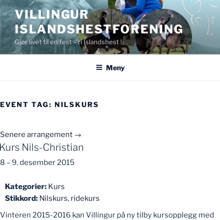
Gå
VILLINGUR
til
ISLANDSHESTFORENING
innhold
Gjør livet til en fest – ri Islandshest !
Meny
EVENT TAG:
NILSKURS
Senere arrangement
→
Kurs Nils-Christian
8
–
9. desember 2015
Kategorier:
Kurs
Stikkord:
Nilskurs
,
ridekurs
Vinteren 2015-2016 kan Villingur på ny tilby kursopplegg med