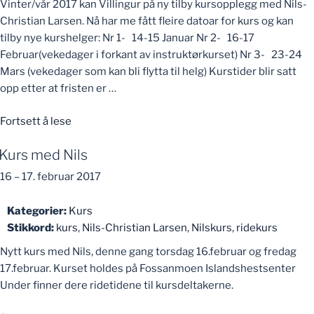
Vinter/vår 2017 kan Villingur på ny tilby kursopplegg med Nils-
Christian Larsen. Nå har me fått fleire datoar for kurs og kan
tilby nye kurshelger: Nr 1- 14-15 Januar Nr 2- 16-17
Februar(vekedager i forkant av instruktørkurset) Nr 3- 23-24
Mars (vekedager som kan bli flytta til helg) Kurstider blir satt
opp etter at fristen er …
«Kurs
Fortsett å lese
med
Kurs med Nils
Nils»
16
–
17. februar 2017
Kategorier:
Kurs
Stikkord:
kurs
,
Nils-Christian Larsen
,
Nilskurs
,
ridekurs
Nytt kurs med Nils, denne gang torsdag 16.februar og fredag
17.februar. Kurset holdes på Fossanmoen Islandshestsenter
Under finner dere ridetidene til kursdeltakerne.