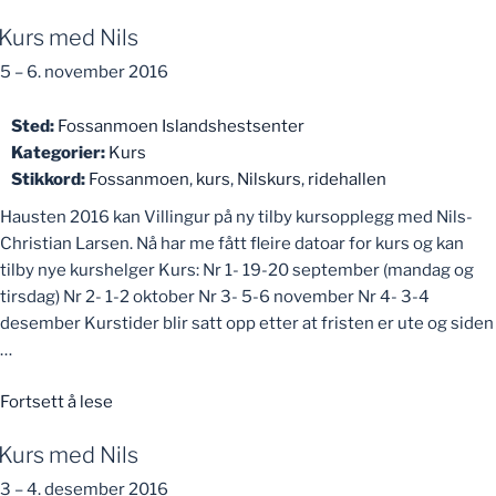
med
Kurs med Nils
Nils»
5
–
6. november 2016
Sted:
Fossanmoen Islandshestsenter
Kategorier:
Kurs
Stikkord:
Fossanmoen
,
kurs
,
Nilskurs
,
ridehallen
Hausten 2016 kan Villingur på ny tilby kursopplegg med Nils-
Christian Larsen. Nå har me fått fleire datoar for kurs og kan
tilby nye kurshelger Kurs: Nr 1- 19-20 september (mandag og
tirsdag) Nr 2- 1-2 oktober Nr 3- 5-6 november Nr 4- 3-4
desember Kurstider blir satt opp etter at fristen er ute og siden
…
«Kurs
Fortsett å lese
med
Kurs med Nils
Nils»
3
–
4. desember 2016