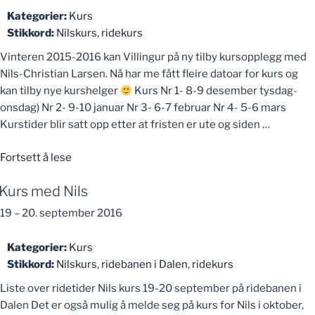
Kategorier:
Kurs
Stikkord:
Nilskurs
,
ridekurs
Vinteren 2015-2016 kan Villingur på ny tilby kursopplegg med
Nils-Christian Larsen. Nå har me fått fleire datoar for kurs og
kan tilby nye kurshelger
Kurs Nr 1- 8-9 desember tysdag-
onsdag) Nr 2- 9-10 januar Nr 3- 6-7 februar Nr 4- 5-6 mars
Kurstider blir satt opp etter at fristen er ute og siden …
«Kurs
Fortsett å lese
Nils-
Kurs med Nils
Christian»
19
–
20. september 2016
Kategorier:
Kurs
Stikkord:
Nilskurs
,
ridebanen i Dalen
,
ridekurs
Liste over ridetider Nils kurs 19-20 september på ridebanen i
Dalen Det er også mulig å melde seg på kurs for Nils i oktober,