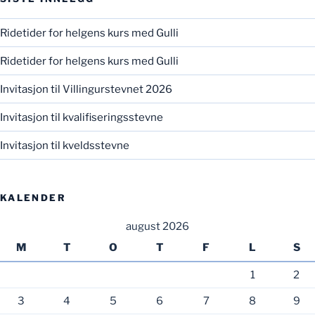
Ridetider for helgens kurs med Gulli
Ridetider for helgens kurs med Gulli
Invitasjon til Villingurstevnet 2026
Invitasjon til kvalifiseringsstevne
Invitasjon til kveldsstevne
KALENDER
august 2026
M
T
O
T
F
L
S
1
2
3
4
5
6
7
8
9